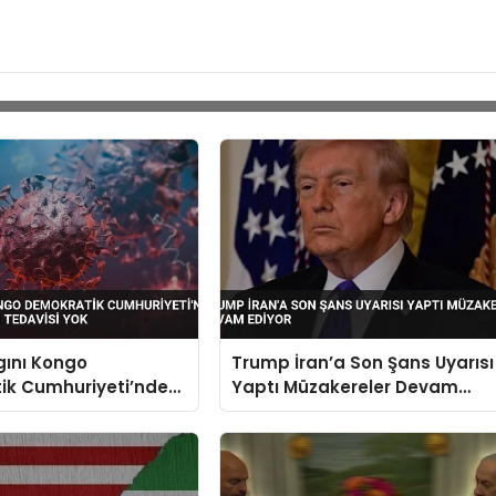
gını Kongo
Trump İran’a Son Şans Uyarısı
ik Cumhuriyeti’nde
Yaptı Müzakereler Devam
n Çıktı Tedavisi Yok
Ediyor