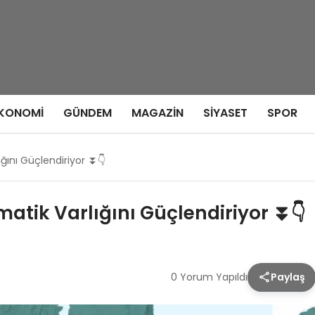
KONOMI
GÜNDEM
MAGAZIN
SIYASET
SPOR
ğını Güçlendiriyor ⏬👇
atik Varlığını Güçlendiriyor ⏬👇
0 Yorum Yapıldı
Paylaş