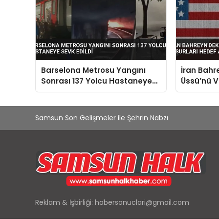
Barselona Metrosu Yangını
İran Bahr
Sonrası 137 Yolcu Hastaneye
Üssü’nü V
Sevk Edildi
Hedef Alı
Samsun Son Gelişmeler ile Şehrin Nabzı
Reklam & İşbirliği:
habersonuclari@gmail.com