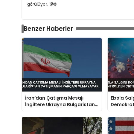
görülüyor. 🌍🌐
Benzer Haberler
İran’dan Çatışma Mesajı
Ebola Sal
İngiltere Ukrayna Bulgaristan
Demokrat
Çatışmanın Parçası
Kontrolde
Olmayacak