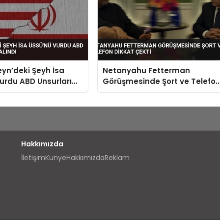
eyn’deki Şeyh İsa
Netanyahu Fetterman
urdu ABD Unsurları
Görüşmesinde Şort ve Telefo
ndı
Dikkat Çekti
Hakkımızda
İletişim
Künye
Hakkımızda
Reklam