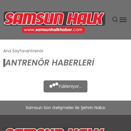
DÜNYA
Ana Sayfa
antrenör
ANTRENÖR HABERLERI
EĞITIM
EKONOMI
Yükleniyor...
GÜNDEM
Samsun Son Gelişmeler ile Şehrin Nabzı
MAGAZIN
SIYASET