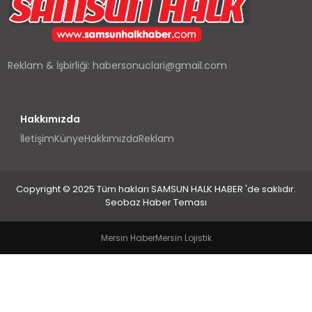
SPOR
TEKNOLOJI
Reklam & İşbirliği:
habersonuclari@gmail.com
YAŞAM
Hakkımızda
İletişim
Künye
Hakkımızda
Reklam
Copyright © 2025 Tüm hakları SAMSUN HALK HABER 'de saklıdır.
Seobaz Haber Teması
Mersin Haber
Mersin Lojistik