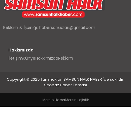
SPOR
TEKNOLOJI
Reklam & İşbirliği:
habersonuclari@gmail.com
YAŞAM
Hakkımızda
İletişim
Künye
Hakkımızda
Reklam
Copyright © 2025 Tüm hakları SAMSUN HALK HABER 'de saklıdır.
Seobaz Haber Teması
Mersin Haber
Mersin Lojistik