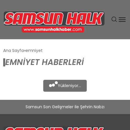
DÜNYA
Ana Sayfa
emniyet
EMNIYET HABERLERI
EĞITIM
EKONOMI
Yükleniyor...
GÜNDEM
Samsun Son Gelişmeler ile Şehrin Nabzı
MAGAZIN
SIYASET