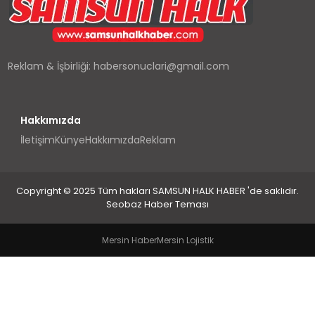
SPOR
TEKNOLOJI
Reklam & İşbirliği:
habersonuclari@gmail.com
YAŞAM
Hakkımızda
İletişim
Künye
Hakkımızda
Reklam
Copyright © 2025 Tüm hakları SAMSUN HALK HABER 'de saklıdır.
Seobaz Haber Teması
Mersin Haber
Mersin Lojistik