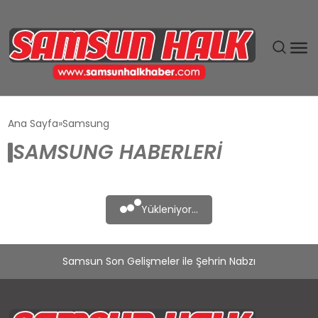
DÜNYA
Ana Sayfa
Samsung
SAMSUNG HABERLERI
EĞITIM
EKONOMI
Yükleniyor...
GÜNDEM
Samsun Son Gelişmeler ile Şehrin Nabzı
MAGAZIN
SIYASET