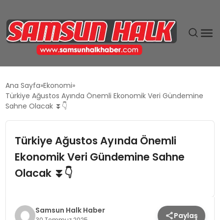
DÜNYA
Ana Sayfa
Ekonomi
Türkiye Ağustos Ayında Önemli Ekonomik Veri Gündemine
EĞITIM
Sahne Olacak ⏬👇
EKONOMI
Türkiye Ağustos Ayında Önemli
Ekonomik Veri Gündemine Sahne
GÜNDEM
Olacak ⏬👇
MAGAZIN
SIYASET
Samsun Halk Haber
Paylaş
30 Temmuz 2025