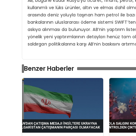
AB, bugüne kadar Rusya’ya ticaret, finans, petrol
kullanımlı ve lüks ürünler, altın ve elmas dahil ol
arasında deniz yoluyla taşınan ham petrol ile bazı 
bankalarının uluslararası ödeme sistemi SWIFT’ten 
askıya alınması da bulunuyor. AB’nin yaptırım liste
yönelik yeni yaptırımlarının detayları henüz tam o
saldırgan politikalarına karşı AB’nin baskısını artır
Benzer Haberler