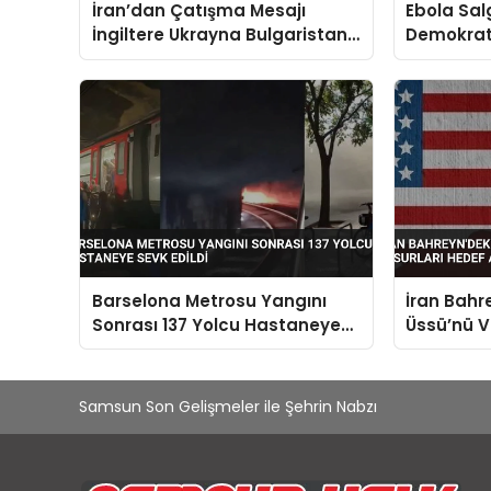
İran’dan Çatışma Mesajı
Ebola Sal
İngiltere Ukrayna Bulgaristan
Demokrat
Çatışmanın Parçası
Kontrolde
Olmayacak
Barselona Metrosu Yangını
İran Bahr
Sonrası 137 Yolcu Hastaneye
Üssü’nü V
Sevk Edildi
Hedef Alı
Samsun Son Gelişmeler ile Şehrin Nabzı