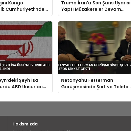
gını Kongo
Trump İran’a Son Şans Uyarısı
ik Cumhuriyeti’nde
Yaptı Müzakereler Devam
n Çıktı Tedavisi Yok
Ediyor
eyn’deki Şeyh İsa
Netanyahu Fetterman
urdu ABD Unsurları
Görüşmesinde Şort ve Telefo
ndı
Dikkat Çekti
Hakkımızda