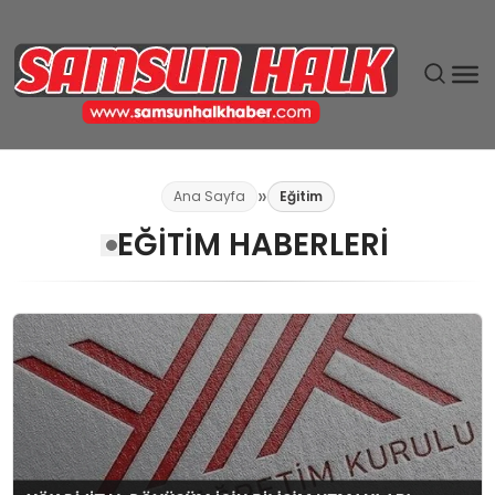
DÜNYA
Ana Sayfa
Eğitim
EĞITIM HABERLERI
EĞITIM
EKONOMI
GÜNDEM
MAGAZIN
SIYASET