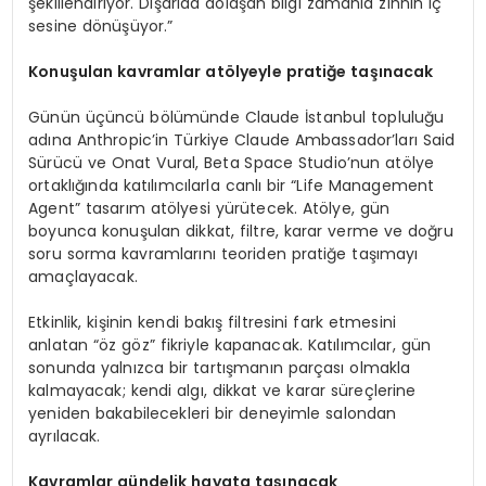
şekillendiriyor. Dışarıda dolaşan bilgi zamanla zihnin iç
sesine dönüşüyor.”
Konuşulan kavramlar atölyeyle pratiğe taşınacak
Günün üçüncü bölümünde Claude İstanbul topluluğu
adına Anthropic’in Türkiye Claude Ambassador’ları Said
Sürücü ve Onat Vural, Beta Space Studio’nun atölye
ortaklığında katılımcılarla canlı bir “Life Management
Agent” tasarım atölyesi yürütecek. Atölye, gün
boyunca konuşulan dikkat, filtre, karar verme ve doğru
soru sorma kavramlarını teoriden pratiğe taşımayı
amaçlayacak.
Etkinlik, kişinin kendi bakış filtresini fark etmesini
anlatan “öz göz” fikriyle kapanacak. Katılımcılar, gün
sonunda yalnızca bir tartışmanın parçası olmakla
kalmayacak; kendi algı, dikkat ve karar süreçlerine
yeniden bakabilecekleri bir deneyimle salondan
ayrılacak.
Kavramlar gündelik hayata taşınacak