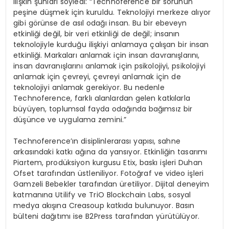
ilişkin şunları söyledi: “Technoference bir sorunun
peşine düşmek için kuruldu. Teknolojiyi merkeze alıyor
gibi görünse de asıl odağı insan. Bu bir ebeveyn
etkinliği değil, bir veri etkinliği de değil; insanın
teknolojiyle kurduğu ilişkiyi anlamaya çalışan bir insan
etkinliği. Markaları anlamak için insan davranışlarını,
insan davranışlarını anlamak için psikolojiyi, psikolojiyi
anlamak için çevreyi, çevreyi anlamak için de
teknolojiyi anlamak gerekiyor. Bu nedenle
Technoference, farklı alanlardan gelen katkılarla
büyüyen, toplumsal fayda odağında bağımsız bir
düşünce ve uygulama zemini.”
Technoference’ın disiplinlerarası yapısı, sahne
arkasındaki katkı ağına da yansıyor. Etkinliğin tasarımı
Piartem, prodüksiyon kurgusu Etix, baskı işleri Duhan
Ofset tarafından üstleniliyor. Fotoğraf ve video işleri
Gamzeli Bebekler tarafından üretiliyor. Dijital deneyim
katmanına Utilify ve TriO Blockchain Labs, sosyal
medya akışına Creasoup katkıda bulunuyor. Basın
bülteni dağıtımı ise B2Press tarafından yürütülüyor.