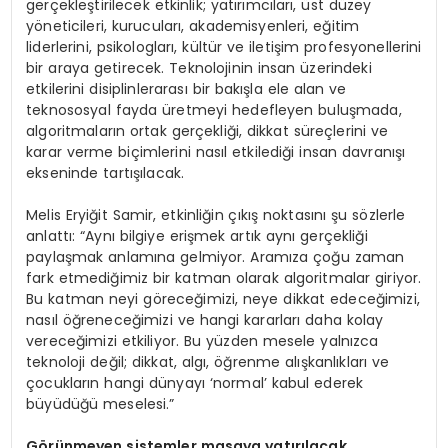
gerçekleştirilecek etkinlik; yatırımcıları, üst düzey
yöneticileri, kurucuları, akademisyenleri, eğitim
liderlerini, psikologları, kültür ve iletişim profesyonellerini
bir araya getirecek. Teknolojinin insan üzerindeki
etkilerini disiplinlerarası bir bakışla ele alan ve
teknososyal fayda üretmeyi hedefleyen buluşmada,
algoritmaların ortak gerçekliği, dikkat süreçlerini ve
karar verme biçimlerini nasıl etkilediği insan davranışı
ekseninde tartışılacak.
Melis Eryiğit Samir, etkinliğin çıkış noktasını şu sözlerle
anlattı: “Aynı bilgiye erişmek artık aynı gerçekliği
paylaşmak anlamına gelmiyor. Aramıza çoğu zaman
fark etmediğimiz bir katman olarak algoritmalar giriyor.
Bu katman neyi göreceğimizi, neye dikkat edeceğimizi,
nasıl öğreneceğimizi ve hangi kararları daha kolay
vereceğimizi etkiliyor. Bu yüzden mesele yalnızca
teknoloji değil; dikkat, algı, öğrenme alışkanlıkları ve
çocukların hangi dünyayı ‘normal’ kabul ederek
büyüdüğü meselesi.”
Görünmeyen sistemler masaya yatırılacak