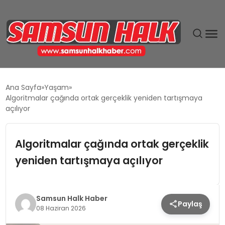
DÜNYA
Ana Sayfa
Yaşam
Algoritmalar çağında ortak gerçeklik yeniden tartışmaya
EĞITIM
açılıyor
EKONOMI
Algoritmalar çağında ortak gerçeklik
yeniden tartışmaya açılıyor
GÜNDEM
MAGAZIN
Samsun Halk Haber
Paylaş
08 Haziran 2026
SIYASET