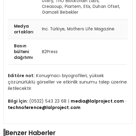
Utilify, TriO Blockchain Labs,
Creasoup, Piartem, Etix, Duhan Ofset,
Gamzeli Bebekler
Medya
Inc. Türkiye, Mothers Life Magazine
ortakları
Basın
bülteni
B2Press
dağıtımı
Editöre not:
Konuşmacı biyografileri, yüksek
çözünürlüklü görseller ve etkinlik sunumu talep üzerine
iletilecektir.
Bilgi İçin:
(0532) 543 23 68 |
media@lalproject.com
·
technoference@lalproject.com
Benzer Haberler