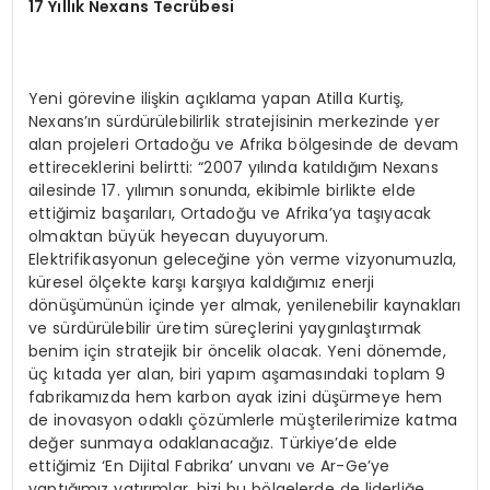
17 Yıllık Nexans Tecrübesi
Yeni görevine ilişkin açıklama yapan Atilla Kurtiş,
Nexans’ın sürdürülebilirlik stratejisinin merkezinde yer
alan projeleri Ortadoğu ve Afrika bölgesinde de devam
ettireceklerini belirtti: “2007 yılında katıldığım Nexans
ailesinde 17. yılımın sonunda, ekibimle birlikte elde
ettiğimiz başarıları, Ortadoğu ve Afrika’ya taşıyacak
olmaktan büyük heyecan duyuyorum.
Elektrifikasyonun geleceğine yön verme vizyonumuzla,
küresel ölçekte karşı karşıya kaldığımız enerji
dönüşümünün içinde yer almak, yenilenebilir kaynakları
ve sürdürülebilir üretim süreçlerini yaygınlaştırmak
benim için stratejik bir öncelik olacak. Yeni dönemde,
üç kıtada yer alan, biri yapım aşamasındaki toplam 9
fabrikamızda hem karbon ayak izini düşürmeye hem
de inovasyon odaklı çözümlerle müşterilerimize katma
değer sunmaya odaklanacağız. Türkiye’de elde
ettiğimiz ‘En Dijital Fabrika’ unvanı ve Ar-Ge’ye
yaptığımız yatırımlar, bizi bu bölgelerde de liderliğe