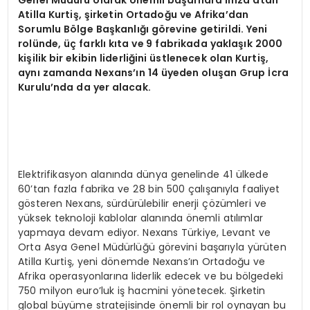
Genel Müdürü olarak önemli başarılara imza atan
Atilla Kurtiş, şirketin Ortadoğu ve Afrika’dan
Sorumlu Bölge Başkanlığı görevine getirildi. Yeni
rolünde, üç farklı kıta ve 9 fabrikada yaklaşık 2000
kişilik bir ekibin liderliğini üstlenecek olan Kurtiş,
aynı zamanda Nexans’ın 14 üyeden oluşan Grup İcra
Kurulu’nda da yer alacak.
Elektrifikasyon alanında dünya genelinde 41 ülkede
60’tan fazla fabrika ve 28 bin 500 çalışanıyla faaliyet
gösteren Nexans, sürdürülebilir enerji çözümleri ve
yüksek teknoloji kablolar alanında önemli atılımlar
yapmaya devam ediyor. Nexans Türkiye, Levant ve
Orta Asya Genel Müdürlüğü görevini başarıyla yürüten
Atilla Kurtiş, yeni dönemde Nexans’ın Ortadoğu ve
Afrika operasyonlarına liderlik edecek ve bu bölgedeki
750 milyon euro’luk iş hacmini yönetecek. Şirketin
global büyüme stratejisinde önemli bir rol oynayan bu