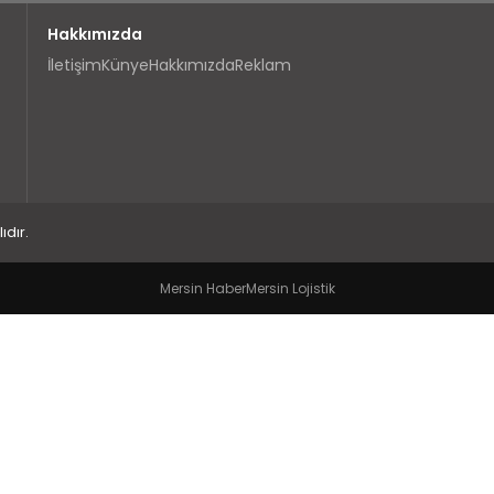
Hakkımızda
İletişim
Künye
Hakkımızda
Reklam
dır.
Mersin Haber
Mersin Lojistik