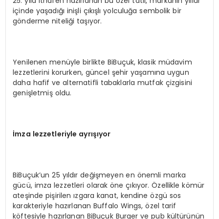
25. yıla ithafen hazırlanan bu özel tatlı, markanın yıllar
içinde yaşadığı inişli çıkışlı yolculuğa sembolik bir
gönderme niteliği taşıyor.
Yenilenen menüyle birlikte BiBuçuk, klasik müdavim
lezzetlerini korurken, güncel şehir yaşamına uygun
daha hafif ve alternatifli tabaklarla mutfak çizgisini
genişletmiş oldu.
İmza lezzetleriyle ayrışıyor
BiBuçuk’un 25 yıldır değişmeyen en önemli marka
gücü, imza lezzetleri olarak öne çıkıyor. Özellikle kömür
ateşinde pişirilen ızgara kanat, kendine özgü sos
karakteriyle hazırlanan Buffalo Wings, özel tarif
köftesiyle hazırlanan BiBuçuk Burger ve pub kültürünün