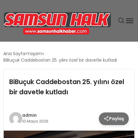
DÜNYA
Ana Sayfa
Yaşam
BiBuçuk Caddebostan 25. yılını özel bir davetle kutladı
EĞITIM
BiBuçuk Caddebostan 25. yılını özel
EKONOMI
bir davetle kutladı
GÜNDEM
MAGAZIN
admin
Paylaş
10 Mayıs 2026
SIYASET