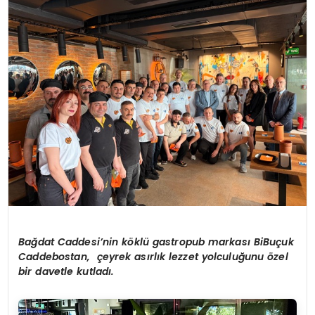
SPOR
TEKNOLOJI
YAŞAM
Bağdat Caddesi’nin köklü gastropub markası BiBuçuk
Caddebostan, çeyrek asırlık lezzet yolculuğunu özel
bir davetle kutladı.