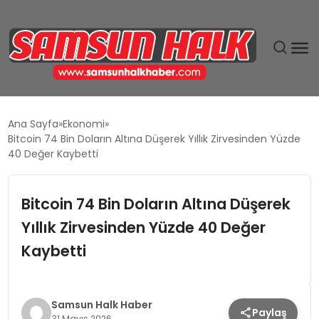
DÜNYA
Ana Sayfa
Ekonomi
Bitcoin 74 Bin Doların Altına Düşerek Yıllık Zirvesinden Yüzde
EĞITIM
40 Değer Kaybetti
EKONOMI
Bitcoin 74 Bin Doların Altına Düşerek
Yıllık Zirvesinden Yüzde 40 Değer
GÜNDEM
Kaybetti
MAGAZIN
SIYASET
Samsun Halk Haber
Paylaş
31 Mayıs 2026