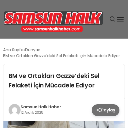
DÜNYA
Ana Sayfa
Dünya
BM ve Ortakları Gazze’deki Sel Felaketi İçin Mücadele Ediyor
EĞITIM
BM ve Ortakları Gazze’deki Sel
EKONOMI
Felaketi İçin Mücadele Ediyor
GÜNDEM
MAGAZIN
Samsun Halk Haber
Paylaş
12 Aralık 2025
SIYASET