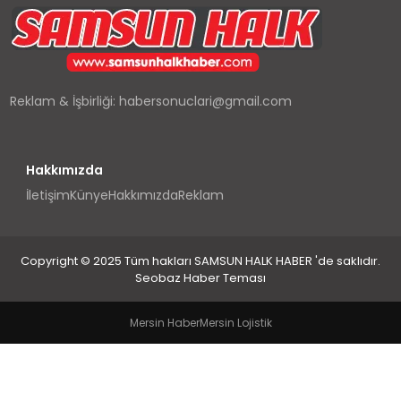
SPOR
TEKNOLOJI
Reklam & İşbirliği:
habersonuclari@gmail.com
YAŞAM
Hakkımızda
İletişim
Künye
Hakkımızda
Reklam
Copyright © 2025 Tüm hakları SAMSUN HALK HABER 'de saklıdır.
Seobaz Haber Teması
Mersin Haber
Mersin Lojistik