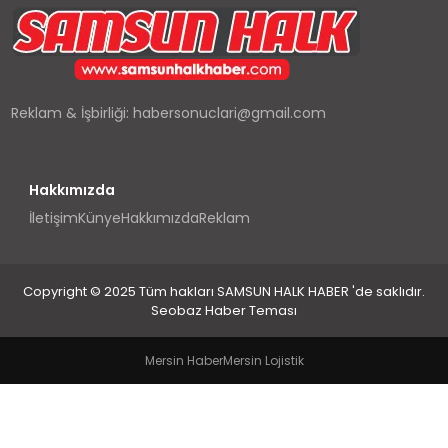
SPOR
TEKNOLOJI
Reklam & İşbirliği:
habersonuclari@gmail.com
YAŞAM
Hakkımızda
İletişim
Künye
Hakkımızda
Reklam
Copyright © 2025 Tüm hakları SAMSUN HALK HABER 'de saklıdır.
Seobaz Haber Teması
Mersin Haber
Mersin Lojistik