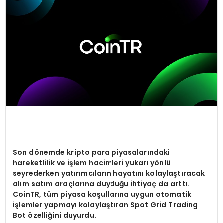
SPOR
TEKNOLOJI
YAŞAM
Son d
ö
nemde kripto para piyasalarındaki
hareketlilik ve işlem hacimleri yukarı y
ö
nlü
seyrederken yatırımcıların hayatını kolaylaştıracak
alım satım araçlarına duyduğu ihtiyaç da arttı
.
CoinTR, t
üm piyasa koşullarına uygun otomatik
işlemler yapmayı kolaylaştı
ran Spot Grid Trading
Bot
ö
zelliğini duyurdu.