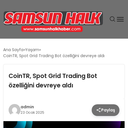
DÜNYA
Ana Sayfa
Yaşam
CoinTR, Spot Grid Trading Bot özelliğini devreye aldı
EĞITIM
CoinTR, Spot Grid Trading Bot
EKONOMI
özelliğini devreye aldı
GÜNDEM
MAGAZIN
admin
Paylaş
23 Ocak 2025
SIYASET