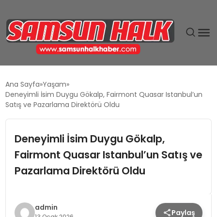
DÜNYA
Ana Sayfa
Yaşam
Deneyimli İsim Duygu Gökalp, Fairmont Quasar Istanbul’un
EĞITIM
Satış ve Pazarlama Direktörü Oldu
EKONOMI
Deneyimli İsim Duygu Gökalp,
Fairmont Quasar Istanbul’un Satış ve
GÜNDEM
Pazarlama Direktörü Oldu
MAGAZIN
SIYASET
admin
Paylaş
13 Ocak 2026