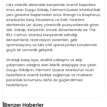
Lüks otelcilik alanındaki kariyerinde önemli başarılara
imza atan Duygu Gökalp,
Fairmont
Quasar
Istanbul’daki
yeni görevine başlamadan önce
Shangri
-La
Bosphorus
,
Istanbul
’da
Satış, Pazarlama ve Gelir Yönetimi
alanlarında üst düzey yöneticilik pozisyonlarında görev
aldı. Gökalp, kariyerinin önceki dönemlerinde ise
The
Ritz-Carlton,
Istanbul
bünyesinde edindiği
deneyimlerle; rezervasyon sistemleri, gelir
optimizasyonu ve lüks otel operasyonları konularında
güçlü bir uzmanlık geliştirdi.
Stratejik bakış açısı, analitik yaklaşımı ve ekip
çalışmasını odağına alan liderlik anlayışıyla öne çıkan
Duygu Gökalp’in,
Fairmont
Quasar
Istanbul’un
ticari
hedeflerine önemli katkılar sağlaması ve markanın
pazardaki konumunu daha da güçlendirmesi
hedefleniyor.
Benzer Haberler