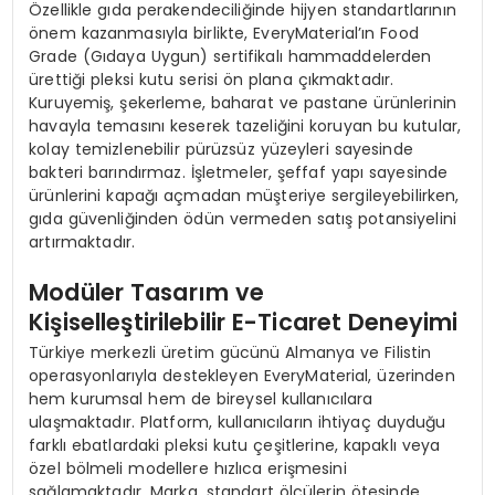
Özellikle gıda perakendeciliğinde hijyen standartlarının
önem kazanmasıyla birlikte, EveryMaterial’ın Food
Grade (Gıdaya Uygun) sertifikalı hammaddelerden
ürettiği pleksi kutu serisi ön plana çıkmaktadır.
Kuruyemiş, şekerleme, baharat ve pastane ürünlerinin
havayla temasını keserek tazeliğini koruyan bu kutular,
kolay temizlenebilir pürüzsüz yüzeyleri sayesinde
bakteri barındırmaz. İşletmeler, şeffaf yapı sayesinde
ürünlerini kapağı açmadan müşteriye sergileyebilirken,
gıda güvenliğinden ödün vermeden satış potansiyelini
artırmaktadır.
Modüler Tasarım ve
Kişiselleştirilebilir E-Ticaret Deneyimi
Türkiye merkezli üretim gücünü Almanya ve Filistin
operasyonlarıyla destekleyen EveryMaterial, üzerinden
hem kurumsal hem de bireysel kullanıcılara
ulaşmaktadır. Platform, kullanıcıların ihtiyaç duyduğu
farklı ebatlardaki pleksi kutu çeşitlerine, kapaklı veya
özel bölmeli modellere hızlıca erişmesini
sağlamaktadır. Marka, standart ölçülerin ötesinde,