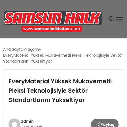
DÜNYA
Ana Sayfa
Yaşam
EveryMaterial Yüksek Mukavemetli Pleksi Teknolojisiyle Sektör
EĞITIM
Standartlarını Yükseltiyor
EKONOMI
EveryMaterial Yüksek Mukavemetli
Pleksi Teknolojisiyle Sektör
GÜNDEM
Standartlarını Yükseltiyor
MAGAZIN
SIYASET
admin
Paylaş
11 Aralık 2025