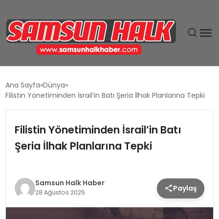
DÜNYA
Ana Sayfa
Dünya
Filistin Yönetiminden İsrail’in Batı Şeria İlhak Planlarına Tepki
EĞITIM
Filistin Yönetiminden İsrail’in Batı
EKONOMI
Şeria İlhak Planlarına Tepki
GÜNDEM
MAGAZIN
Samsun Halk Haber
Paylaş
28 Ağustos 2025
SIYASET