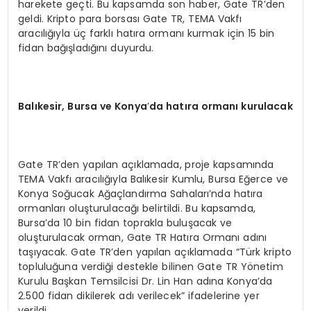
harekete geçti. Bu kapsamda son haber, Gate TR’den
geldi. Kripto para borsası Gate TR, TEMA Vakfı
aracılığıyla üç farklı hatıra ormanı kurmak için 15 bin
fidan bağışladığını duyurdu.
Balıkesir,
Bursa ve Konya
’
da hatı
ra orman
ı kurulacak
Gate TR’den yapılan açıklamada, proje kapsamında
TEMA Vakfı aracılığıyla Balıkesir Kumlu, Bursa Eğerce ve
Konya Soğucak Ağaçlandırma Sahaları’nda hatıra
ormanları oluşturulacağı belirtildi. Bu kapsamda,
Bursa’da 10 bin fidan toprakla buluşacak ve
oluşturulacak orman, Gate TR Hatıra Ormanı adını
taşıyacak. Gate TR’den yapılan açıklamada “Türk kripto
topluluğuna verdiği destekle bilinen Gate TR Yönetim
Kurulu Başkan Temsilcisi Dr. Lin Han adına Konya’da
2.500 fidan dikilerek adı verilecek” ifadelerine yer
verildi.