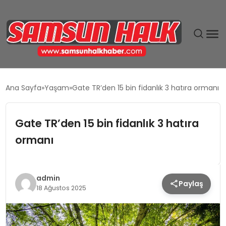
DÜNYA
Ana Sayfa
Yaşam
Gate TR’den 15 bin fidanlık 3 hatıra ormanı
EĞITIM
Gate TR’den 15 bin fidanlık 3 hatıra
EKONOMI
ormanı
GÜNDEM
admin
Paylaş
MAGAZIN
18 Ağustos 2025
SIYASET