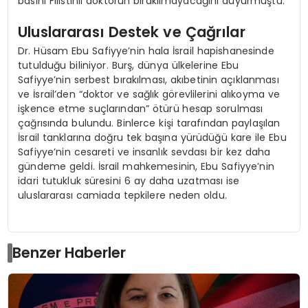
basını Filistinli doktorun bırakılmayacağını duyurmuştu.
Uluslararası Destek ve Çağrılar
Dr. Hüsam Ebu Safiyye’nin hala İsrail hapishanesinde
tutulduğu biliniyor. Burş, dünya ülkelerine Ebu
Safiyye’nin serbest bırakılması, akıbetinin açıklanması
ve İsrail’den “doktor ve sağlık görevlilerini alıkoyma ve
işkence etme suçlarından” ötürü hesap sorulması
çağrısında bulundu. Binlerce kişi tarafından paylaşılan
İsrail tanklarına doğru tek başına yürüdüğü kare ile Ebu
Safiyye’nin cesareti ve insanlık sevdası bir kez daha
gündeme geldi. İsrail mahkemesinin, Ebu Safiyye’nin
idari tutukluk süresini 6 ay daha uzatması ise
uluslararası camiada tepkilere neden oldu.
Benzer Haberler