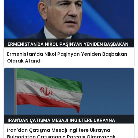
Ermenistan’da Nikol Paşinyan Yeniden Başbakan
Olarak Atandı
İran’dan Çatışma Mesajı İngiltere Ukrayna
Bulgaristan Çatışmanın Parçası Olmayacak