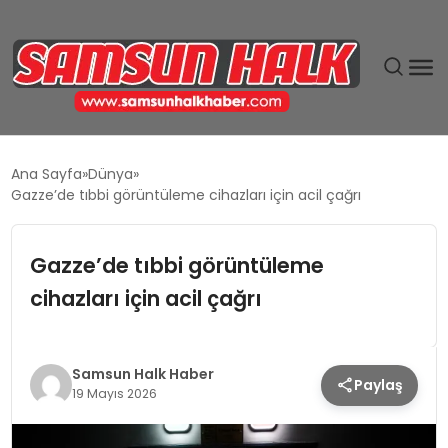
DÜNYA
Ana Sayfa
Dünya
Gazze’de tıbbi görüntüleme cihazları için acil çağrı
EĞITIM
Gazze’de tıbbi görüntüleme
EKONOMI
cihazları için acil çağrı
GÜNDEM
MAGAZIN
Samsun Halk Haber
Paylaş
19 Mayıs 2026
SIYASET