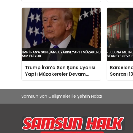
Atandı
Çatışman
Olmayac
Trump İran’a Son Şans Uyarısı
Barselona
Yaptı Müzakereler Devam
Sonrası 1
Ediyor
Sevk Edild
Samsun Son Gelişmeler ile Şehrin Nabzı