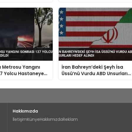
ın Parçası
Kontrolden Çıktı Tedavisi Yok
ak
 Metrosu Yangını
İran Bahreyn’deki Şeyh İsa
37 Yolcu Hastaneye
Üssü’nü Vurdu ABD Unsurları
i
Hedef Alındı
Hakkımızda
İletişim
Künye
Hakkımızda
Reklam