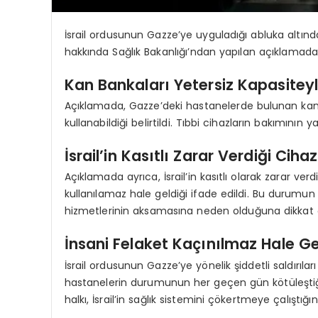
İsrail ordusunun Gazze’ye uyguladığı abluka altın
hakkında Sağlık Bakanlığı’ndan yapılan açıklamada e
Kan Bankaları Yetersiz Kapasiteyl
Açıklamada, Gazze’deki hastanelerde bulunan kan
kullanabildiği belirtildi. Tıbbi cihazların bakımını
İsrail’in Kasıtlı Zarar Verdiği Cihaz
Açıklamada ayrıca, İsrail’in kasıtlı olarak zarar ver
kullanılamaz hale geldiği ifade edildi. Bu durumun h
hizmetlerinin aksamasına neden olduğuna dikkat ç
İnsani Felaket Kaçınılmaz Hale Ge
İsrail ordusunun Gazze’ye yönelik şiddetli saldırıl
hastanelerin durumunun her geçen gün kötüleştiği v
halkı, İsrail’in sağlık sistemini çökertmeye çalıştığını