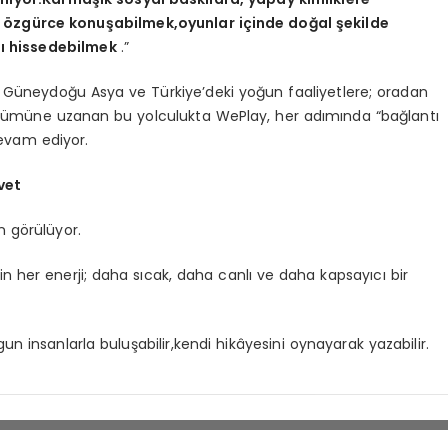
mde özgürce konuşabilmek,oyunlar içinde doğal şekilde
nı hissedebilmek
.”
 Güneydoğu Asya ve Türkiye’deki yoğun faaliyetlere; oradan
nümüne uzanan bu yolculukta WePlay, her adımında “bağlantı
evam ediyor.
vet
n görülüyor.
in her enerji; daha sıcak, daha canlı ve daha kapsayıcı bir
n insanlarla buluşabilir,kendi hikâyesini oynayarak yazabilir.