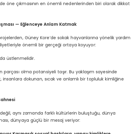
rede öne çıkmasının en önemli nedenlerinden biri olarak dikkat
luşması — Eğlenceye Anlam Katmak
 projelerden, Güney Kore’de sokak hayvanlarına yönelik yardım
yetleriyle önemli bir gerçeği ortaya koyuyor:
da üstlenmelidir.
n parçası olma potansiyeli taşır. Bu yaklaşım sayesinde
, insanlara dokunan, sıcak ve anlamlı bir topluluk kimliğine
Sahnesi
eğil, aynı zamanda farklı kültürlerin buluştuğu, dünya
ması, dünyaya güçlü bir mesaj veriyor:
nıyor.Karmaşık sosyal baskılara, yapay kimliklere