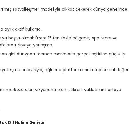
ırılmış sosyalleşme” modeliyle dikkat çekerek dünya genelinde
aylık aktif kullanıcı.
a başta olmak üzere 15’ten fazla bölgede, App Store ve
efalarca zirveye yerleşme.
n gibi dünyaca tanınan markalarla gerçekleştirilen güçlü iş
sosyalleşme anlayışıyla, eğlence platformlarının toplumsal değer
ını merkeze alan vizyonuna olan istikrarlı yaklaşımını ortaya
r
ak Dil Haline Geliyor