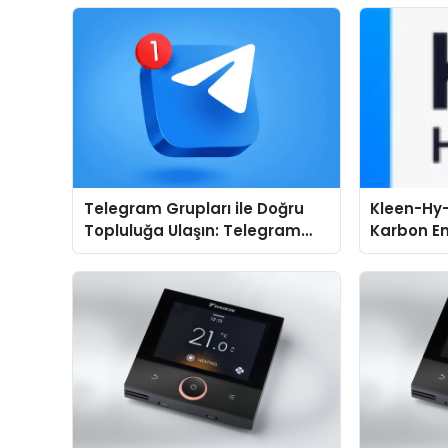
Telegram Grupları ile Doğru
Kleen-Hy-
Topluluğa Ulaşın: Telegram
Karbon Em
Gruplarında Doğru Başlangıç
Isıtma Te
Noktası
TSSA Düze
Aldı