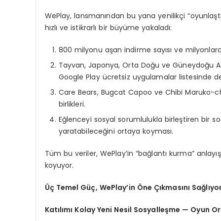
WePlay, lansmanından bu yana yenilikçi “oyunlaşt
hızlı ve istikrarlı bir büyüme yakaladı:
800 milyonu aşan indirme sayısı ve milyonlarca 
Tayvan, Japonya, Orta Doğu ve Güneydoğu Asy
Google Play ücretsiz uygulamalar listesinde d
Care Bears, Bugcat Capoo ve Chibi Maruko-cha
birlikleri.
Eğlenceyi sosyal sorumlulukla birleştiren bir 
yaratabileceğini ortaya koyması.
Tüm bu veriler, WePlay’in “bağlantı kurma” anlayış
koyuyor.
Üç Temel Güç, WePlay’in Öne Çıkmasını Sağlıyo
Katılımı Kolay Yeni Nesil Sosyalleşme — Oyun Ort