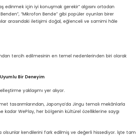
 edinmek için iyi konuşmak gerekir” algısını ortadan
Benden”, “Mikrofon Bende” gibi popüler oyunları birer
ar arasındaki iletişimi doğal, eğlenceli ve samimi hâle
fından tercih edilmesinin en temel nedenlerinden biri olarak
 Uyumlu Bir Deneyim
lleştirme yaklaşımı yer alıyor.
zmet tasarımlarından, Japonya’da Jingu temalı mekânlarla
rine kadar WePlay, her bölgenin kültürel özelliklerine saygı
 olsunlar kendilerini fark edilmiş ve değerli hissediyor. İşte tam