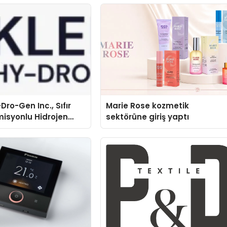
Dro-Gen Inc., Sıfır
Marie Rose kozmetik
isyonlu Hidrojen
sektörüne giriş yaptı
knolojisinde ISO ve
nleyici Onaylarını