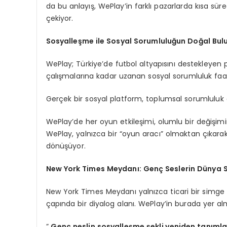
da bu anlayış, WePlay’in farklı pazarlarda kısa sü
çekiyor.
Sosyalleşme ile Sosyal Sorumluluğun Doğal Bu
WePlay; Türkiye’de futbol altyapısını destekleyen
çalışmalarına kadar uzanan sosyal sorumluluk faali
Gerçek bir sosyal platform, toplumsal sorumluluk 
WePlay’de her oyun etkileşimi, olumlu bir değişimi
WePlay, yalnızca bir “oyun aracı” olmaktan çıkarak
dönüşüyor.
New York Times Meydanı: Genç Seslerin Dünya 
New York Times Meydanı yalnızca ticari bir simge d
çapında bir diyalog alanı. WePlay’in burada yer al
”
Genç neslin sosyalleşme şekli yeniden tanımla