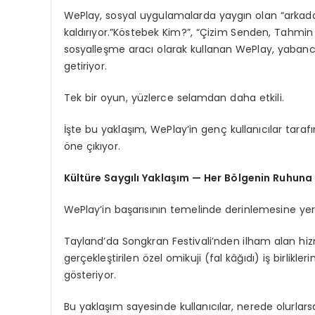
WePlay, sosyal uygulamalarda yaygın olan “arkadaş
kaldırıyor.”Köstebek Kim?”, “Çizim Senden, Tahmin 
sosyalleşme aracı olarak kullanan WePlay, yabancıl
getiriyor.
Tek bir oyun, yüzlerce selamdan daha etkili.
İşte bu yaklaşım, WePlay’in genç kullanıcılar tara
öne çıkıyor.
Kültüre Saygılı Yaklaşım — Her Bölgenin Ruhuna
WePlay’in başarısının temelinde derinlemesine yere
Tayland’da Songkran Festivali’nden ilham alan hi
gerçekleştirilen özel omikuji (fal kâğıdı) iş birlikle
gösteriyor.
Bu yaklaşım sayesinde kullanıcılar, nerede olurlarsa