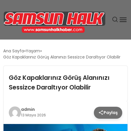
DÜNYA
Ana Sayfa
Yaşam
Göz Kapaklarınız Görüş Alanınızı Sessizce Daraltıyor Olabilir
EĞITIM
Göz Kapaklarınız Görüş Alanınızı
EKONOMI
Sessizce Daraltıyor Olabilir
GÜNDEM
MAGAZIN
admin
Paylaş
13 Mayıs 2026
SIYASET