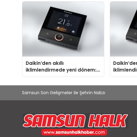
Noktası
TSSA Düze
Aldı
Daikin’den akıllı
Daikin’den
iklimlendirmede yeni dönem:
iklimlend
Madoka Plus Türkiye’de
Madoka Pl
Samsun Son Gelişmeler ile Şehrin Nabzı