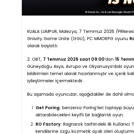
KUALA LUMPUR, Malezya, 7 Temmuz 2026 /PRNewswire
Gravity Game Unite (GGU), PC MMORPG oyunu
R
olarak başlattı:
2. OBT,
7 Temmuz 2026 saat 09:00
‘dan
15 Temm
Güneydoğu Asya, Avrupa ve Okyanusya’daki oyuncula
bildirimleri temel alarak hazırlanmıştır ve içerik ka
iyileştirmeler içermektedir.
Bu aşamada oyuncular, aşağıdakiler de dahil olmak 
Get Poring
: benzersiz Poring’leri toplayıp büy
aktarabilecekleri keyifli bir bağlantılı oyun.
RO Factory
: Ragnarok tarihindeki ilk Kullanıc
kendilerine özgü kozmetik ayak izleri oluşturm