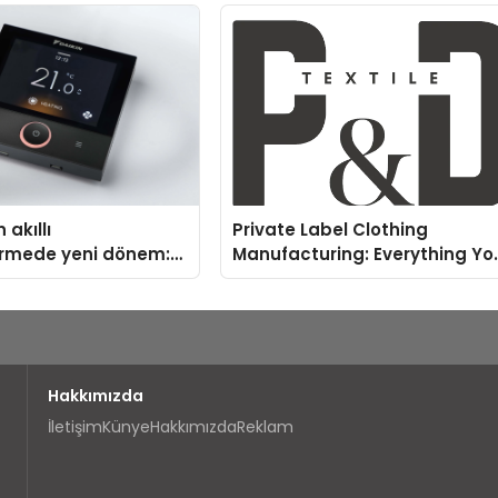
nleyici Onaylarını
 akıllı
Private Label Clothing
irmede yeni dönem:
Manufacturing: Everything Yo
us Türkiye’de
Need to Know
Hakkımızda
İletişim
Künye
Hakkımızda
Reklam