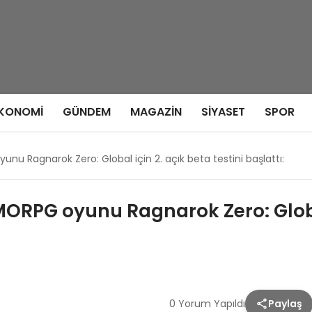
KONOMI
GÜNDEM
MAGAZIN
SIYASET
SPOR
u Ragnarok Zero: Global için 2. açık beta testini başlattı:
ORPG oyunu Ragnarok Zero: Global 
0 Yorum Yapıldı
Paylaş