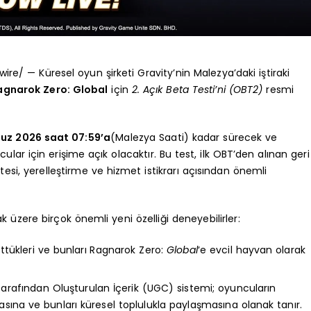
/ — Küresel oyun şirketi Gravity’nin Malezya’daki iştiraki
agnarok Zero: Global
için
2. Açık Beta Testi’ni (OBT2)
resmi
uz 2026 saat 07:59’a
(Malezya Saati) kadar sürecek ve
r için erişime açık olacaktır. Bu test, ilk OBT’den alınan geri
litesi, yerelleştirme ve hizmet istikrarı açısından önemli
üzere birçok önemli yeni özelliği deneyebilirler:
üttükleri ve bunları Ragnarok Zero:
Global
‘e evcil hayvan olarak
ı Tarafından Oluşturulan İçerik (UGC) sistemi; oyuncuların
asına ve bunları küresel toplulukla paylaşmasına olanak tanır.