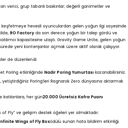
n verici, grup tabanlı baskınlar; değerli ganimetler ve
i keşfetmeye hevesli oyunculardan gelen yoğun ilgi sayesinde
ilde,
RO Factory
da son derece yoğun bir talep gördü ve
 katılımcı kapasitesine ulaştı. Gravity Game Unite, gelen yoğun
ürede yeni kontenjanlar açmak üzere aktif olarak çalışıyor.
kler de düzenlendi:
et Poring etkinliğinde
Nadir Poring Yumurtası
kazanabilirsiniz.
yetiştirdiğiniz Poring’leri Ragnarok Zero dünyasına aktarmak
 katılanlara, her gün
20.000 Ücretsiz Kafra Puanı
of Fly” ve gelişim destek öğeleri yer almaktadır.
Infinite Wings of Fly Box
ödülü sunan hata bildirim etkinliği.