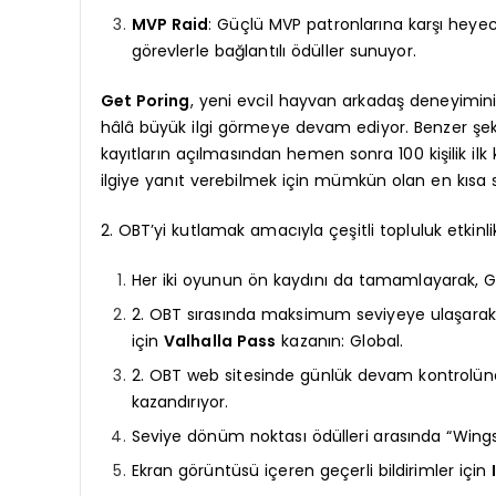
MVP Raid
: Güçlü MVP patronlarına karşı heyeca
görevlerle bağlantılı ödüller sunuyor.
Get Poring
, yeni evcil hayvan arkadaş deneyimin
hâlâ büyük ilgi görmeye devam ediyor. Benzer şek
kayıtların açılmasından hemen sonra 100 kişilik ilk
ilgiye yanıt verebilmek için mümkün olan en kısa s
2. OBT’yi kutlamak amacıyla çeşitli topluluk etkinli
Her iki oyunun ön kaydını da tamamlayarak, G
2. OBT sırasında maksimum seviyeye ulaşarak, 
için
Valhalla Pass
kazanın: Global.
2. OBT web sitesinde günlük devam kontrolüne
kazandırıyor.
Seviye dönüm noktası ödülleri arasında “Wings 
Ekran görüntüsü içeren geçerli bildirimler için