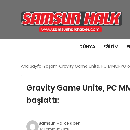
DÜNYA
EĞITIM
E
Ana Sayfa
Yaşam
Gravity Game Unite, PC MMORPG oyun
Gravity Game Unite, PC MM
başlattı:
Samsun Halk Haber
07 Temmuz 2026