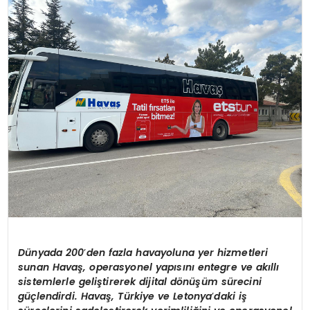
SPOR
TEKNOLOJI
YAŞAM
Dünyada 200
’
den fazla havayoluna yer hizmetleri
sunan Havaş, operasyonel yapısını entegre ve akıllı
sistemlerle geliştirerek dijital d
ö
nüşüm sürecini
güçlendirdi. Havaş, Türkiye ve Letonya
’
daki iş