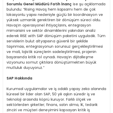
Sorumlu Genel Müdürü Fatih İnanç
ise şu açıklamada
bulundu: “Rising Havaş hem kapsamı hem de çok
lokasyonlu yapısı nedeniyle güçlü bir koordinasyon ve
yüksek uzmanlık gerektiren bir dönüşüm süreci oldu.
Havaş’ın operasyonel ihtiyaçlarını, entegrasyon
mimarisini ve sektör dinamiklerini yakından analiz
ederek RISE with SAP dönüşüm paketini uyguladık. Tüm
servislerin bulut altyapısına güvenli bir şekilde
taşınması, entegrasyonun sorunsuz gerçekleştirilmesi
ve mali, lojistik süreçlerin sadeleştirilmesi, projenin
başarısında kritik rol oynadı. Havaş’ın dijitalleşme
vizyonunu somut çıktılara dönüştürmekten büyük
mutluluk duyuyoruz.”
SAP Hakkında
Kurumsal uygulamalar ve iş odaklı yapay zeka alanında
küresel bir lider olan SAP, 50 yılı aşkın süredir iş ve
teknoloji arasında köprü kuruyor. Farklı ölçek ve
sektörlerden şirketler; finans, satın alma, İK, tedarik
zinciri ve müşteri deneyimini kapsayan kritik iş