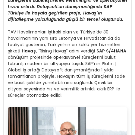
süreçlerini sadeleştirerek verimliliğini ve operasyonel
hızını artırdı. Detaysoft
’
un dan
ışmanlığında SAP
Türkiye ile hayata geçirilen proje, Havaş’ın
dijitalleşme yolculuğunda güçlü bir temel oluşturdu.
TAV Havalimanları iştiraki olan ve Türkiye’de 30
havalimanının yanı sıra Letonya ve Hırvatistan’da da
faaliyet gösteren, Türkiye’nin en köklü yer hizmetleri
şirketi
Havaş,
“Rising Havaş” adını verdiği
SAP S/4HANA
dönüşüm projesinde operasyonel süreçlerini bulut
tabanlı, modern bir altyapıya taşıdı. SAP’nin Platin |
Global iş ortağı Detaysoft danışmanlığında 1 yılda
tamamlanan projeyle, Havaş’ın tüm iş süreçlerini sade
ve basit şekilde yönetebilmesi sağlandı. Çevik bir
altyapı sayesinde hız ve verimlilik artırıldı, akıllı ERP ile
süreçler otomatize edildi.