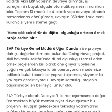
kaldırdı. Akıllı ERP yapısının devreye alınması, iş
süreçlerinin büyük ölçüde otomatikleşmesini mümkün
kıldı. Toplam 13 modül ile 4 teknik yapı devreye alınarak
tamamlanan dönüşümde, Havaş’ın 350’den fazla canlı
kullanıcısı yeni sisteme geçti.
“
Havacılık sekt
ö
ründe dijital olgunluğu artı
ran
ö
rnek
projelerden biri”
SAP Türkiye Genel Müdürü Uğur Candan
ise projeye
dair şu değerlendirmede bulundu: “Rising Havaş projesi,
sivil havacılık sektöründe dijital olgunluğu temsil eden
örnek projelerden biri olarak öne çıkıyor. Böylesine
yoğun ve çok lokasyonlu bir operasyonun modernize
edilerek bulut tabanlı bir yapıya taşınması, vizyoner bir
yaklaşım gerektiriyordu. Havaş’ın kararlılığı, projenin
başarısındaki en belirleyici unsur oldu.
SAP Türkiye olarak, Detaysoft ile her aşamasında değer
üretmekten büyük memnuniyet duyduğumuz bu
projenin, Havaş’ın gelecekteki teknoloji yatırımlarına
sağlam bir zemin hazırlayacağına ve sektöre önemli