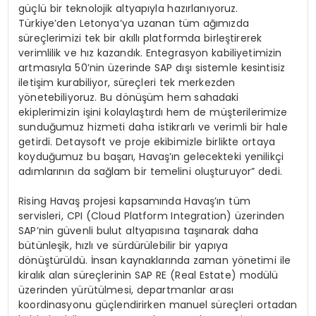
güçlü bir teknolojik altyapıyla hazırlanıyoruz.
Türkiye’den Letonya’ya uzanan tüm ağımızda
süreçlerimizi tek bir akıllı platformda birleştirerek
verimlilik ve hız kazandık. Entegrasyon kabiliyetimizin
artmasıyla 50’nin üzerinde SAP dışı sistemle kesintisiz
iletişim kurabiliyor, süreçleri tek merkezden
yönetebiliyoruz. Bu dönüşüm hem sahadaki
ekiplerimizin işini kolaylaştırdı hem de müşterilerimize
sunduğumuz hizmeti daha istikrarlı ve verimli bir hale
getirdi. Detaysoft ve proje ekibimizle birlikte ortaya
koyduğumuz bu başarı, Havaş’ın gelecekteki yenilikçi
adımlarının da sağlam bir temelini oluşturuyor” dedi.
Rising Havaş projesi kapsamında Havaş’ın tüm
servisleri, CPI (Cloud Platform Integration) üzerinden
SAP’nin güvenli bulut altyapısına taşınarak daha
bütünleşik, hızlı ve sürdürülebilir bir yapıya
dönüştürüldü. İnsan kaynaklarında zaman yönetimi ile
kiralık alan süreçlerinin SAP RE (Real Estate) modülü
üzerinden yürütülmesi, departmanlar arası
koordinasyonu güçlendirirken manuel süreçleri ortadan