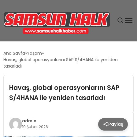
DÜNYA
Ana Sayfa
Yaşam
Havaş, global operasyonlarını SAP S/4HANA ile yeniden
EĞITIM
tasarladı
EKONOMI
Havaş, global operasyonlarını SAP
S/4HANA ile yeniden tasarladı
GÜNDEM
MAGAZIN
admin
Paylaş
19 Şubat 2026
SIYASET