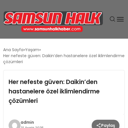
DÜNYA
Ana Sayfa
Yaşam
Her nefeste güven: Daikin’den hastanelere özel iklimlendirme
EĞITIM
çözümleri
EKONOMI
Her nefeste güven: Daikin’den
hastanelere özel iklimlendirme
GÜNDEM
çözümleri
MAGAZIN
SIYASET
admin
Paylaş
31 Aralık 2025