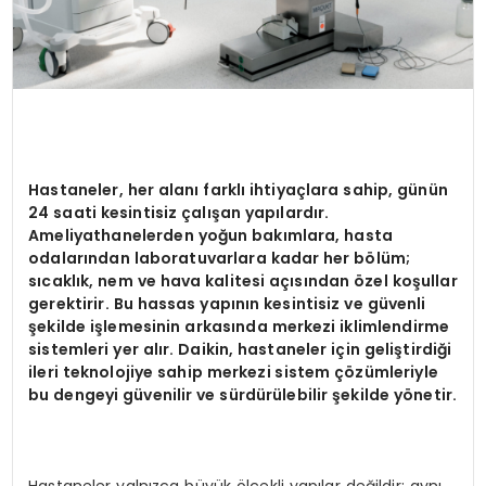
Hastaneler, her alanı farklı ihtiyaçlara sahip, günün
24 saati kesintisiz çalışan yapılardır.
Ameliyathanelerden yoğun bakımlara, hasta
odalarından laboratuvarlara kadar her b
ö
lüm;
sıcaklık, nem ve hava kalitesi açısından
ö
zel koşullar
gerektirir. Bu hassas yapının kesintisiz ve güvenli
şekilde işlemesinin arkasında merkezi iklimlendirme
sistemleri yer alır. Daikin, hastaneler için geliştirdiği
ileri teknolojiye sahip merkezi sistem çözümleriyle
bu dengeyi güvenilir ve sürdürülebilir şekilde y
ö
netir.
Hastaneler yalnızca büyük ölçekli yapılar değildir; aynı