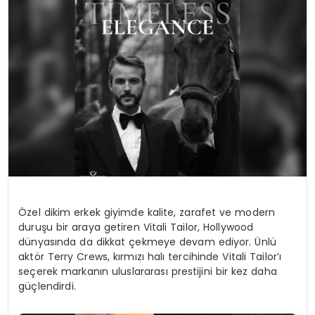
SPOR
TEKNOLOJI
YAŞAM
Özel dikim erkek giyimde kalite, zarafet ve modern
duruşu bir araya getiren Vitali Tailor, Hollywood
dünyasında da dikkat çekmeye devam ediyor. Ünlü
aktör Terry
Crews
, kırmızı halı tercihinde Vitali Tailor’ı
seçerek markanın uluslararası prestijini bir kez daha
güçlendirdi.