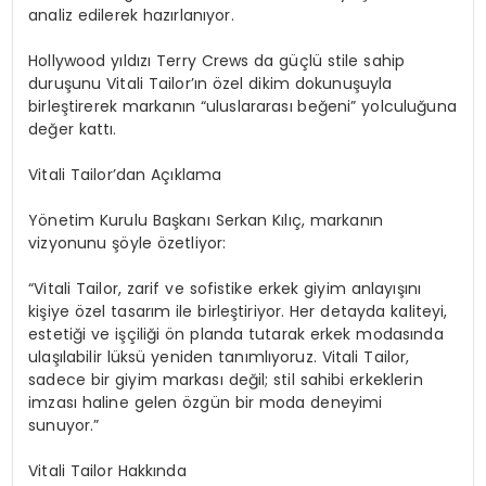
analiz edilerek hazırlanıyor.
Hollywood yıldızı Terry
Crews
da
güçlü stile sahip
duruşunu Vitali
Tailor’ın
özel dikim dokunuşuyla
birleştirerek markanın “uluslararası beğeni” yolculuğuna
değer kattı.
Vitali
T
ailor’dan Açıklama
Yönetim Kurulu Başkanı Serkan Kılıç, markanın
vizyonunu şöyle özetliyor:
“Vitali Tailor, zarif ve sofistike erkek giyim anlayışını
kişiye özel tasarım ile birleştiriyor. Her detayda kaliteyi,
estetiği ve işçiliği ön planda tutarak erkek modasında
ulaşılabilir lüksü yeniden tanımlıyoruz. Vitali Tailor,
sadece bir giyim markası değil; stil sahibi erkeklerin
imzası haline gelen özgün bir moda deneyimi
sunuyor.”
Vitali
Tailor Hakkında