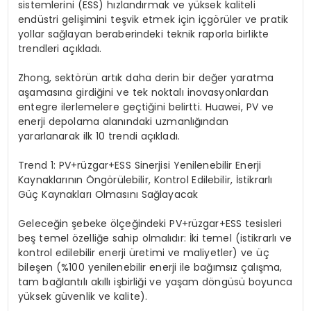
sistemlerini (ESS) hızlandırmak ve yüksek kaliteli
endüstri gelişimini teşvik etmek için içgörüler ve pratik
yollar sağlayan beraberindeki teknik raporla birlikte
trendleri açıkladı.
Zhong, sektörün artık daha derin bir değer yaratma
aşamasına girdiğini ve tek noktalı inovasyonlardan
entegre ilerlemelere geçtiğini belirtti. Huawei, PV ve
enerji depolama alanındaki uzmanlığından
yararlanarak ilk 10 trendi açıkladı.
Trend 1:
PV+
rüzgar
+ESS
Sinerjisi Yenilenebilir Enerji
Kaynaklarının Öngörülebilir, Kontrol Edilebilir, İstikrarlı
Güç Kaynakları Olmasını Sağlayacak
Geleceğin şebeke ölçeğindeki PV+rüzgar+ESS tesisleri
beş temel özelliğe sahip olmalıdır: İki temel (istikrarlı ve
kontrol edilebilir enerji üretimi ve maliyetler) ve üç
bileşen (%100 yenilenebilir enerji ile bağımsız çalışma,
tam bağlantılı akıllı işbirliği ve yaşam döngüsü boyunca
yüksek güvenlik ve kalite).