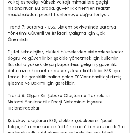
voltaj esnekliği, yüksek voltajlı mimarilere geçişi
hızlandırıyor. Bu arada, güvenlik önlemleri reaktif
müdahaleden proaktif önlemeye doğru ilerliyor.
Trend 7: Batarya ≠ ESS, Sistem Seviyesinde Batarya
Yönetimi Güvenli ve İstikrarlı Çalışma İçin Çok
Önemlidir
Dijital teknolojiler, aküleri hücrelerden sistemlere kadar
doğru ve güvenilir bir şekilde yönetmek için kullanılır.
Bu, daha yüksek deşarj kapasitesi, gelişmiş güvenlik,
daha uzun hizmet ömrü ve yüksek kaliteli bir ESS için
temel bir gereklilik haline gelen ESS’lerinbasitleştirilmiş
İşletme ve Bakımı için gereklidir.
Trend 8: Olgun Bir Şebeke Oluşturma Teknolojisi
Sistemi Yenilenebilir Enerji Sisteminin İnşasını
Hızlandıracaktır
Şebekeyi oluşturan ESS, elektrik şebekesinin “pasif
takipçisi” konumundan “aktif mimarı” konumuna doğru
evrilmektedir. Grid oluşturan teknolojiler, tek işlevli