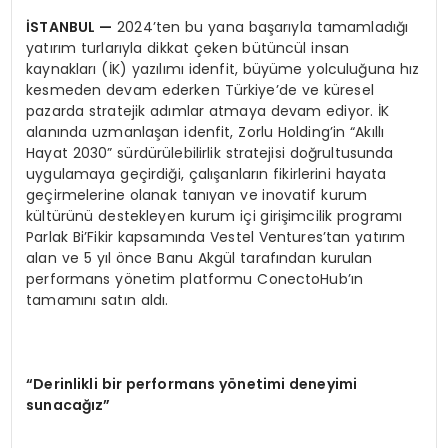
İSTANBUL
—
2024’ten bu yana başarıyla tamamladığı
yatırım turlarıyla dikkat çeken bütüncül insan
kaynakları (İK) yazılımı idenfit, büyüme yolculuğuna hız
kesmeden devam ederken Türkiye’de ve küresel
pazarda stratejik adımlar atmaya devam ediyor. İK
alanında uzmanlaşan idenfit, Zorlu Holding’in “Akıllı
Hayat 2030” sürdürülebilirlik stratejisi doğrultusunda
uygulamaya geçirdiği, çalışanların fikirlerini hayata
geçirmelerine olanak tanıyan ve inovatif kurum
kültürünü destekleyen kurum içi girişimcilik programı
Parlak Bi’Fikir kapsamında Vestel Ventures’tan yatırım
alan ve 5 yıl önce Banu Akgül tarafından kurulan
performans yönetim platformu ConectoHub’ın
tamamını satın aldı.
“
Derinlikli bir performans y
ö
netimi deneyimi
sunacağız”