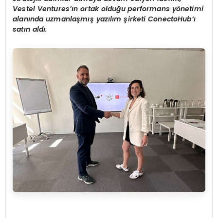
Vestel V
entures
’ın ortak olduğ
u p
erformans y
ö
netimi
alanında uzmanlaşmış yazılım şirketi
ConectoHub
’ı
satı
n ald
ı.