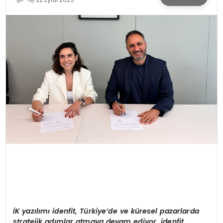
SPOR
TEKNOLOJI
YAŞAM
İK yazılımı
idenfit, T
ürkiye
’
de ve küresel pazarlarda
stratejik adımlar atmaya devam ediyor. idenfit,