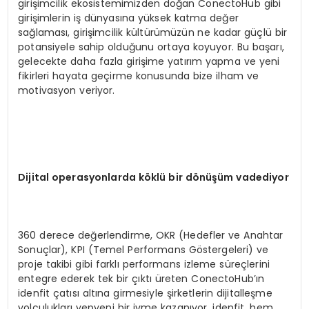
girişimcilik ekosistemimizden doğan ConectoHub gibi
girişimlerin iş dünyasına yüksek katma değer
sağlaması, girişimcilik kültürümüzün ne kadar güçlü bir
potansiyele sahip olduğunu ortaya koyuyor. Bu başarı,
gelecekte daha fazla girişime yatırım yapma ve yeni
fikirleri hayata geçirme konusunda bize ilham ve
motivasyon veriyor.
Dijital operasyonlarda k
ö
klü bir d
ö
nüşüm vadediyor
360 derece değerlendirme, OKR (Hedefler ve Anahtar
Sonuçlar), KPI (Temel Performans Göstergeleri) ve
proje takibi gibi farklı performans izleme süreçlerini
entegre ederek tek bir çıktı üreten ConectoHub’ın
idenfit çatısı altına girmesiyle şirketlerin dijitalleşme
yolculukları yepyeni bir ivme kazanıyor. idenfit, hem