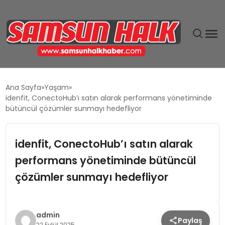
DÜNYA
Ana Sayfa
Yaşam
idenfit, ConectoHub’ı satın alarak performans yönetiminde
EĞITIM
bütüncül çözümler sunmayı hedefliyor
EKONOMI
idenfit, ConectoHub’ı satın alarak
performans yönetiminde bütüncül
GÜNDEM
çözümler sunmayı hedefliyor
MAGAZIN
SIYASET
admin
Paylaş
22 Eylül 2025