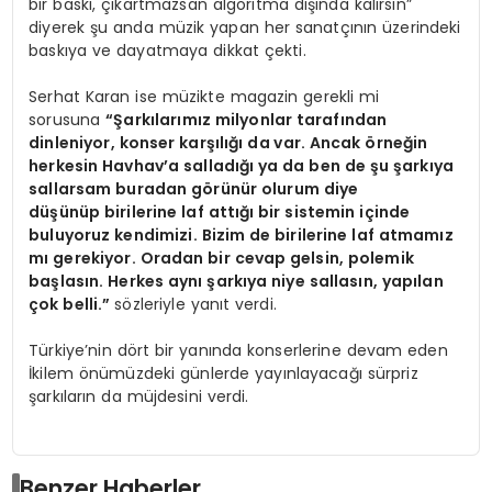
bir baskı, çıkartmazsan algoritma dışında kalırsın”
diyerek şu anda müzik yapan her sanatçının üzerindeki
baskıya ve dayatmaya dikkat çekti.
Serhat Karan ise müzikte magazin gerekli mi
sorusuna
“Şarkılarımız milyonlar tarafından
dinleniyor, konser karşılığı da var. Ancak örneğin
herkesin
Havhav’a salladığı ya da ben de şu şarkıya
sallarsam buradan görünür olurum diye
düşünüp birilerine laf attığı bir sistemin içinde
buluyoruz kendimizi. Bizim de birilerine laf atmamız
mı gerekiyor. Oradan bir cevap gelsin, polemik
başlasın. Herkes aynı şarkıya niye sallasın, yapılan
çok belli.”
sözleriyle yanıt verdi.
Türkiye’nin dört bir yanında konserlerine devam eden
İkilem önümüzdeki günlerde yayınlayacağı sürpriz
şarkıların da müjdesini verdi.
Benzer Haberler