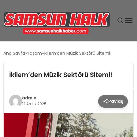
DÜNYA
Ana Sayfa
Yaşam
İkilem’den Müzik Sektörü Sitemi!
EĞITIM
İkilem’den Müzik Sektörü Sitemi!
EKONOMI
GÜNDEM
admin
Paylaş
12 Aralık 2025
MAGAZIN
SIYASET