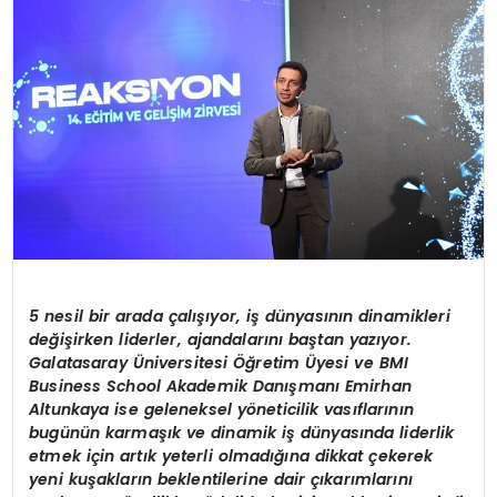
SPOR
TEKNOLOJI
YAŞAM
5 nesil bir arada çalışıyor, iş dünyasının dinamikleri
değişirken liderler, ajandalarını baştan yazıyor.
Galatasaray
Ü
niversitesi Öğretim
Ü
yesi ve BMI
Business School Akademik Danışmanı Emirhan
Altunkaya
ise g
eleneksel y
ö
neticilik vasıflarının
bugünün karmaşık ve dinamik iş dünyasında liderlik
etmek için artık yeterli olmadığına dikkat çekerek
yeni kuşakların beklentilerine dair çıkarımlarını