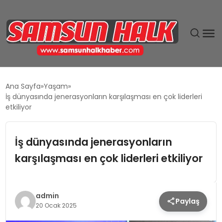
DÜNYA
Ana Sayfa
Yaşam
İş dünyasında jenerasyonların karşılaşması en çok liderleri
EĞITIM
etkiliyor
EKONOMI
İş dünyasında jenerasyonların
karşılaşması en çok liderleri etkiliyor
GÜNDEM
MAGAZIN
admin
Paylaş
20 Ocak 2025
SIYASET