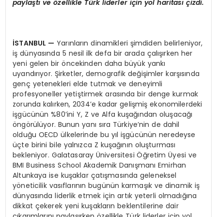
paylaştı
ve
ö
zellikle Türk liderler için yol haritası çizdi.
İSTANBUL
—
Yarınların dinamikleri şimdiden belirleniyor,
iş dünyasında 5 nesil ilk defa bir arada çalışırken her
yeni gelen bir öncekinden daha büyük yankı
uyandırıyor. Şirketler, demografik değişimler karşısında
genç yetenekleri elde tutmak ve deneyimli
profesyoneller yetiştirmek arasında bir denge kurmak
zorunda kalırken, 2034’e kadar gelişmiş ekonomilerdeki
işgücünün %80’ini Y, Z ve Alfa kuşağından oluşacağı
öngörülüyor. Bunun yanı sıra Türkiye’nin de dahil
olduğu OECD ülkelerinde bu yıl işgücünün neredeyse
üçte birini bile yalnızca Z kuşağının oluşturması
bekleniyor. Galatasaray Üniversitesi Öğretim Üyesi ve
BMI Business School Akademik Danışmanı Emirhan
Altunkaya ise kuşaklar çatışmasında geleneksel
yöneticilik vasıflarının bugünün karmaşık ve dinamik iş
dünyasında liderlik etmek için artık yeterli olmadığına
dikkat çekerek yeni kuşakların beklentilerine dair
çıkarımlarını paylaşırken özellikle Türk liderler için yol