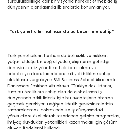
sürdürülebilirliğe dair bir vizyonla hareket etmek de iş
dünyasının ajandasında ilk sıralarda konumlanıyor.
“Türk yöneticiler halihazırda bu becerilere sahip”
Türk yöneticilerin halihazırda belirsizlik ve risklerin
yoğun olduğu bir coğrafyada çalışmanın getirdiği
deneyimle kriz yönetimi, hızlı karar alma ve
adaptasyon konularında önemli yetkinliklere sahip
olduklarını vurgulayan BMI Business School Akademik
Danışmanı Emirhan Altunkaya, “Türkiye’deki liderler,
tüm bu özelliklere sahip olsa da globalleşen iş
dünyasında etkili liderlik için bu avantajların ötesine
geçmek gerekiyor. Değişen liderlik gereksinimlerinin
tamamlanması noktasında ise iş dünyasındaki
yöneticilere özel olarak tasarlanan gelişim programları,
ihtiyaç duydukları yetkinlikleri kazanmaları için çözüm
oluyor” ifadelerini kullandı.