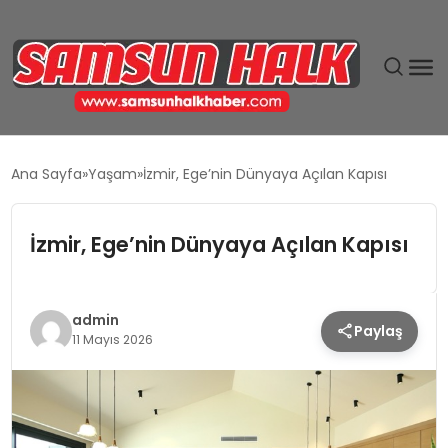
DÜNYA
Ana Sayfa
Yaşam
İzmir, Ege’nin Dünyaya Açılan Kapısı
EĞITIM
İzmir, Ege’nin Dünyaya Açılan Kapısı
EKONOMI
GÜNDEM
admin
Paylaş
11 Mayıs 2026
MAGAZIN
SIYASET