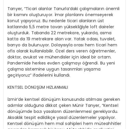
Tanyer
, “Ticari alanlar
Tanurla’daki
çalışmaların önemli
bir kısmını oluşturuyor. İmar planlarını önemseyerek
konut yapıyoruz. Bu nedenle ticari alanların üst
katlarında 5,5 metre tavan yüksekliğiyle
loft
daireler
oluşturduk. Tabanda 22 metrekare, yukarda, asma
katta da 19 metrekare alan var. Yatak odası, tuvalet,
banyo da bulunuyor. Dolayısıyla orası hem ticari hem
ofis olarak kullanılabilir. Özel ders veren öğretmenler,
doktor, avukat ve mühendisler için ideal bir ortam.
Pandemide herkes evden çalışmayı öğrendi. Bu yeni
çalışma sistemine uygun tasarımları yaşama
geçiriyoruz” ifadelerini kullandı.
KENTSEL DÖNÜŞÜM HIZLANMALI
İzmir’de kentsel dönüşüm konusunda atılması gereken
adımlar olduğuna dikkat çeken Münir
Tanyer
, “Kentsel
dönüşümde bazı yasaların düzenlenmesi gerekiyordu.
Aksaklık tespit edildikçe yasal düzenlemeler yapılıyor.
Kentsel dönüşüm hem mal sahipleri hem müteahhitler