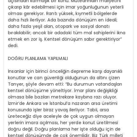
açısından karmaşık bir konu. Müteahhidin maliyetini
çıkarıp kâr edebilmesi için imar yoğunluğunun yeterli
olması gerekiyor. Rantı yüksek, kıymetli bölgelerde
daha hızlı ilerliyor. Ada bazında dönüşüm en ideali;
daha fazla yeşil
alan, otopark ve sosyal donatı
bırakılabilir; ancak bir adadaki tüm mal sahiplerini ikna
etmek en zor iş. Kentsel dönüşüm sabır gerektiriyor”
dedi.
DOĞRU PLANLAMA YAPILMALI
İnsanlar için birinci önceliğin depreme karşı dayanıklı
konutlar ve can güvenliği olduğunun da altını çizen
Tanyer
, şöyle devam etti: “Bu durumun vatandaşları
kentsel dönüşüme yöneltiyor. İmar planı değişikliği
olmasa bile bazıları metrekare kaybına razı oluyor.
İzmir’de Ankara ve İstanbul’a nazaran arsa üretimi
konusunda işler biraz yavaş ilerliyor. Tabii, arsa
üreteceğiz diye aceleyle de çok uygun olmayan
yerlerin imara açılması, her yerde konut üretilmesi
doğru değil. Doğru planlama her işte olduğu için de
kentsel dönüşümde de çok önemlidir. Biz Türk milleti