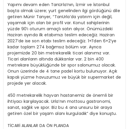
Yapımı devam eden
TanUrla’nın
, İzmir ve İstanbul
başta olmak üzere; yurt genelinden ilgi gördüğünü dile
getiren Münir
Tanyer
, “
TanUrla’da
yatırım için değil,
yaşamak için alan bir profil var. Konut sahiplerinin
yüzde 90’ı oturum amaçlı satın alıyor. Önümüzdeki
Haziran
ayında ilk etabımızı teslim edeceğiz. Haziran
2027’de ise son etabı teslim edeceğiz. 1+1’den 6+2’ye
kadar toplam 274 bağımsız bölüm var. Ayrıca
projemizde 20 bin metrekarelik ticari alanımız var.
Ticari alanların altında dükkanlar var. 2 bin 400
metrekare büyüklüğünde bir spor salonumuz olacak.
Onun üzerinde de 4 tane
padel
kortu bulunuyor. Açık
kapalı yüzme havuzumuz ve büyük bir supermarket de
projede yer alacak.
450 metrekarelik hayvan hastanemiz de önemli bir
ihtiyacı karşılayacak. Urla’nın mottosu gastronomi,
sanat, sağlık ve spor. Biz bu 4 ana unsuru bir araya
getiren özel bir yaşam alanı kurguladık” diye konuştu.
TİCARİ ALANLAR DA ÖN PLANDA