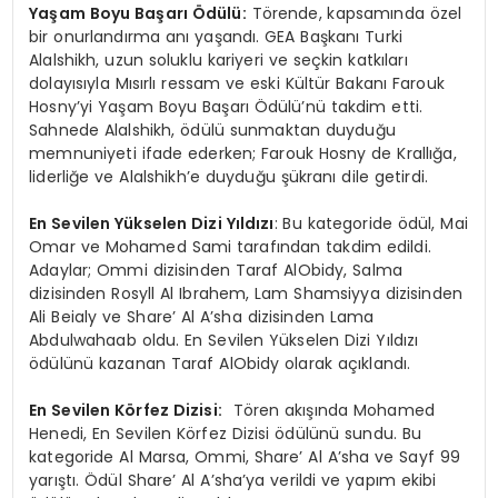
Ya
ş
am Boyu Ba
ş
ar
ı Ö
d
ü
l
ü
:
Törende, kapsamında özel
bir onurlandırma anı yaşandı. GEA Başkanı Turki
Alalshikh, uzun soluklu kariyeri ve seçkin katkıları
dolayısıyla Mısırlı ressam ve eski Kültür Bakanı Farouk
Hosny’yi Yaşam Boyu Başarı Ödülü’nü takdim etti.
Sahnede Alalshikh, ödülü sunmaktan duyduğu
memnuniyeti ifade ederken; Farouk Hosny de Krallığa,
liderliğe ve Alalshikh’e duyduğu şükranı dile getirdi.
En Sevilen Y
ü
kselen Dizi Y
ı
ld
ı
z
ı
: Bu kategoride ödül, Mai
Omar ve Mohamed Sami tarafından takdim edildi.
Adaylar; Ommi dizisinden Taraf AlObidy, Salma
dizisinden Rosyll Al Ibrahem, Lam Shamsiyya dizisinden
Ali Beialy ve Share’ Al A’sha dizisinden Lama
Abdulwahaab oldu. En Sevilen Yükselen Dizi Yıldızı
ödülünü kazanan Taraf AlObidy olarak açıklandı.
En Sevilen K
ö
rfez Dizisi:
Tören akışında Mohamed
Henedi, En Sevilen Körfez Dizisi ödülünü sundu. Bu
kategoride Al Marsa, Ommi, Share’ Al A’sha ve Sayf 99
yarıştı. Ödül Share’ Al A’sha’ya verildi ve yapım ekibi