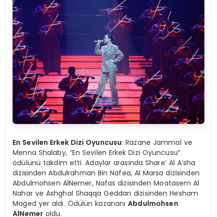
En Sevilen Erkek Dizi Oyuncusu
: Razane Jammal ve
Menna Shalaby, “En Sevilen Erkek Dizi Oyuncusu”
ödülünü takdim etti. Adaylar arasında Share’ Al A’sha
dizisinden Abdulrahman Bin Nafea, Al Marsa dizisinden
Abdulmohsen AlNemer, Nafas dizisinden Moatasem Al
Nahar ve Ashghal Shaqqa Geddan dizisinden Hesham
Maged yer aldı. Ödülün kazananı
Abdulmohsen
AlNemer
oldu.