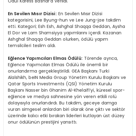
Ödül Karess Bashar’a verildi.
En Sevilen M
ı
s
ı
r Dizisi:
En Sevilen Mısır Dizisi
kategorisini, Lee Byung-hun ve Lee Jung-jae takdim
etti. Kategori; Esh Esh, Ashghal Shaqqa Geddan, Aysha
El Dor ve Lam Shamsiyya yapımlarını içerdi. Kazanan
Ashghal Shaqqa Geddan olurken, ödülü yapım
temsilcileri teslim aldı.
E
ğ
lence Yap
ı
mc
ı
lar
ı
Elmas
Ö
d
ü
l
ü
:
Törende ayrıca,
Eğlence Yapımcıları Elmas Ödülü ile önemli bir
onurlandırma gerçekleştirildi. GEA Başkanı Turki
Alalshikh, beIN Media Group Yönetim Kurulu Başkanı ve
Qatar Sports Investments (QSI) Yönetim Kurulu
Başkanı Nasser bin Ghanim Al-Khelaifi’yi, küresel spor-
eğlence ve medya sahnesine yön veren etkili rolü
dolayısıyla onurlandırdı. Bu takdim, geceye damga
vuran simgesel anlardan biri olarak öne çıktı ve sektör
üzerinde kalıcı etki bırakan liderleri kutlayan üst düzey
onur ödülünün prestijini yansıttı.