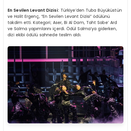
En Sevilen Levant Dizisi:
Türkiye’den Tuba Büyüküstün
ve Halit Ergenç, “En Sevilen Levant Dizisi” ödülünü
takdim etti. Kategori; Aser, Bi Al Dam, Taht Sabe’ Ard
ve Salma yapımlarını içerdi. Ödül Salma’ya giderken,
dizi ekibi ödülü sahnede teslim aldı.