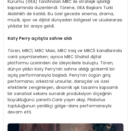
Kurumu (GEA) tarafından MBC ile stratejik işbirliği
kapsamında düzenlendi. Törene, GEA Başkanı Turki
Alalshikh de katıldı. Bu özel gecede sinema, drama,
müzik, spor ve dijital dünyadan bölgesel ve uluslararası
yıldızlar bir araya geldi.
Katy Perry açı
l
ış
ta sahne ald
ı
Tören, MBC1, MBC Masr, MBC Iraq ve MBC5 kanallarında
canlı yayımlanırken; ayrıca MBC Shahid dijital
platformu üzerinden de izleyicilerle buluştu. Tören,
dünya yıldızı Katy Perry’nin sahne aldığı görkemli bir
açılış performansıyla başladı. Perry’nin özgün giriş
performansı; orkestral unsurlar, dansçılar ve özel
efektlerle zenginleşen, dinamik ışık tasarımı kapsamlı
bir sanatsal sekans sunarak prodüksiyon ölçeğinin
büyüklüğünü yansıttı.Canlı yayın akışı, Pilobolus
topluluğunun yenilikçi gölge-dans performansıyla
devam etti.