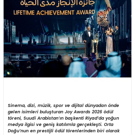
SPOR
TEKNOLOJI
YAŞAM
Sinema, dizi, m
ü
zik, spor ve dijital d
ü
nyadan
ö
nde
gelen isimleri bulu
şturan Joy Awards 2026 ö
d
ü
l
t
ö
reni, Suudi Arabistan
’ı
n ba
ş
kenti Riyad
’
da yo
ğ
un
medya ilgisi ve geni
ş
kat
ı
l
ı
mla ger
ç
ekle
ş
ti. Orta
Do
ğ
u
’
nun en prestijli
ö
d
ü
l t
ö
renlerinden biri olarak