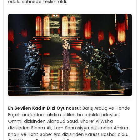
ödülü sahnede teslim aldı.
En Sevilen Kad
ı
n Dizi Oyuncusu:
Barış Arduç ve Hande
Erçel tarafından takdim edilen bu ödülde adaylar;
Ommi dizisinden Alanoud Saud, Share’ Al A’sha
dizisinden Elham Ali, Lam Shamsiyya dizisinden Amina
Khalil ve Taht Sabe’ Ard dizisinden Karess Bashar oldu.