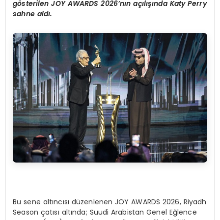
g
ö
sterilen JOY AWARDS 2026
’
n
ı
n a
çı
l
ışı
nda Katy Perry
sahne ald
ı
.
Bu sene altıncısı düzenlenen JOY AWARDS 2026, Riyadh
Season çatısı altında; Suudi Arabistan Genel Eğlence