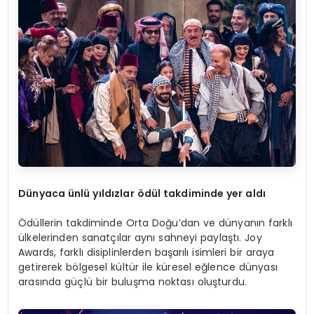
D
ü
nyaca
ü
nl
ü
y
ı
ld
ı
zlar
ö
d
ü
l takdiminde yer ald
ı
Ödüllerin takdiminde Orta Doğu’dan ve dünyanın farklı
ülkelerinden sanatçılar aynı sahneyi paylaştı. Joy
Awards, farklı disiplinlerden başarılı isimleri bir araya
getirerek bölgesel kültür ile küresel eğlence dünyası
arasında güçlü bir buluşma noktası oluşturdu.