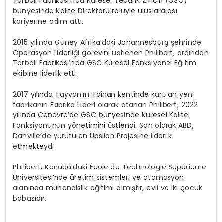
Torbalı Fabrikası’nda Küresel Tedarik Zinciri (GSC)
bünyesinde Kalite Direktörü rolüyle uluslararası
kariyerine adım
attı.
2015 yılında Güney Afrika’daki Johannesburg şehrinde
Operasyon Liderliği görevini üstlenen Philibert, ardından
Torbalı Fabrikası’nda GSC Küresel Fonksiyonel Eğitim
ekibine liderlik etti.
2017 yılında Tayvan’ın
Tainan
kentinde kurulan yeni
fabrikanın Fabrika Lideri olarak atanan Philibert, 2022
yılında Cenevre’de GSC bünyesinde Küresel Kalite
Fonksiyonunu
n
yönetimini
üstlendi.
Son olarak ABD,
Danville’de
yürütülen
Upsilon
Projesine
liderlik
etmekteydi.
Philibert,
Kanada’daki
École
de
Technologie
Supérieure
Üniversitesi’nde üretim sistemleri ve otomasyon
alanında mühendislik eğitimi almıştır
, e
vli ve iki çocuk
babasıdır.