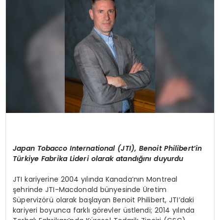
SPOR
TEKNOLOJI
YAŞAM
Japan
Tobacco
International (JTI), Benoit
Philibert’in
Türkiye Fabrika Lideri olarak atandığını duyurdu
JTI kariyerine 2004 yılında Kanada’nın Montreal
şehrinde JTI-
Macdonald
bünyesinde Üretim
Süpervizörü olarak başla
yan Benoit Philibert,
JTI’daki
kariyeri boyunca farklı görevler üstlen
di
; 2014 yılında