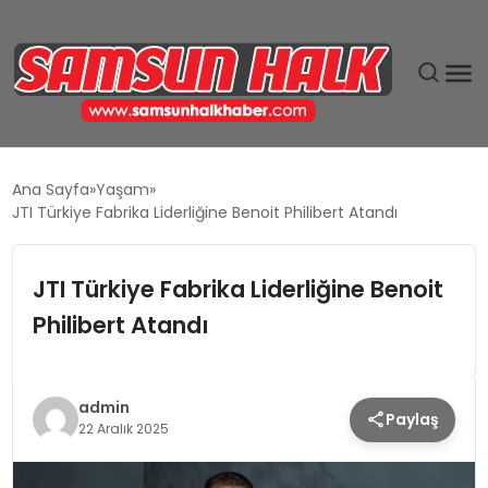
DÜNYA
Ana Sayfa
Yaşam
JTI Türkiye Fabrika Liderliğine Benoit Philibert Atandı
EĞITIM
JTI Türkiye Fabrika Liderliğine Benoit
EKONOMI
Philibert Atandı
GÜNDEM
MAGAZIN
admin
Paylaş
22 Aralık 2025
SIYASET