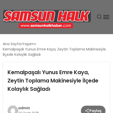
DÜNYA
Ana Sayfa
Yaşam
Kemalpaşalı Yunus Emre Kaya, Zeytin Toplama Makinesiyle
EĞITIM
İlçede Kolaylık Sağladı
EKONOMI
Kemalpaşalı Yunus Emre Kaya,
Zeytin Toplama Makinesiyle İlçede
GÜNDEM
Kolaylık Sağladı
MAGAZIN
SIYASET
admin
Paylaş
24 Ocak 2025