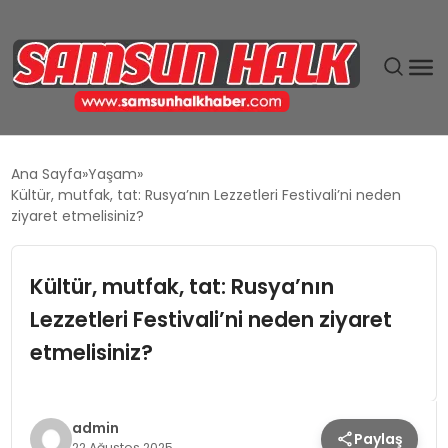
DÜNYA
Ana Sayfa
Yaşam
Kültür, mutfak, tat: Rusya’nın Lezzetleri Festivali’ni neden
EĞITIM
ziyaret etmelisiniz?
EKONOMI
Kültür, mutfak, tat: Rusya’nın
Lezzetleri Festivali’ni neden ziyaret
GÜNDEM
etmelisiniz?
MAGAZIN
SIYASET
admin
Paylaş
22 Ağustos 2025