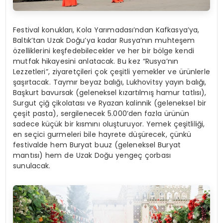
Festival konukları, Kola Yarımadası’ndan Kafkasya’ya,
Baltık’tan Uzak Doğu’ya kadar Rusya’nın muhteşem
özelliklerini keşfedebilecekler ve her bir bölge kendi
mutfak hikayesini anlatacak. Bu kez “Rusya’nın
Lezzetleri”, ziyaretçileri çok çeşitli yemekler ve ürünlerle
şaşırtacak. Taymır beyaz balığı, Lukhovitsy yayın balığı,
Başkurt bavursak (geleneksel kızartılmış hamur tatlısı),
Surgut çiğ çikolatası ve Ryazan kalinnik (geleneksel bir
çeşit pasta), sergilenecek 5.000’den fazla ürünün
sadece küçük bir kısmını oluşturuyor. Yemek çeşitliliği,
en seçici gurmeleri bile hayrete düşürecek, çünkü
festivalde hem Buryat buuz (geleneksel Buryat
mantısı) hem de Uzak Doğu yengeç çorbası
sunulacak.