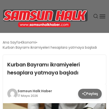
DÜNYA
Ana Sayfa
Ekonomi
Kurban Bayramı ikramiyeleri hesaplara yatmaya başladı
EĞITIM
Kurban Bayramı ikramiyeleri
EKONOMI
hesaplara yatmaya başladı
GÜNDEM
MAGAZIN
Samsun Halk Haber
Paylaş
17 Mayıs 2026
SIYASET