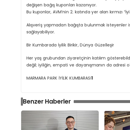
değişen bağış kuponları kazanıyor.
Bu kuponlar, AVM
’
nin
2. katında yer alan kırmızı “
İy
Alışveriş yapmadan bağışta bulunmak isteyenler i
sağlayabiliyor.
Bir Kumbarada İyilik Birikir, Dünya Güzelleşir
Her yaş grubundan ziyaretçinin katılım g
ö
sterebild
de
ğil
; iyiliğin, empati ve dayanışmanın da adresi 
MARMARA PARK İYİLİK KUMBARASI
1
Benzer Haberler