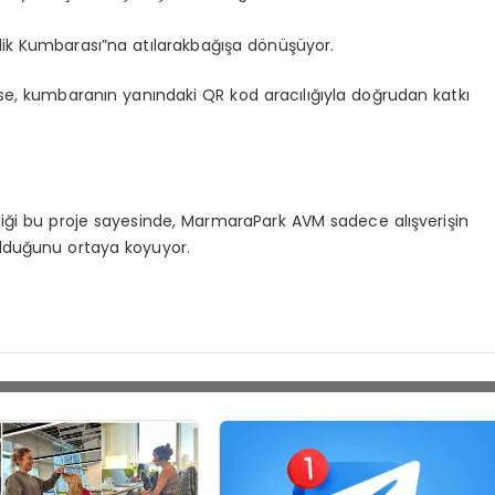
ilik Kumbarası
”
na at
ılarak
bağış
a d
ö
nüşüyor
.
se, kumbaranın yanındaki QR kod aracılığıyla doğrudan katkı
iği
bu proje sayesinde,
MarmaraPark
AVM sadece alışveriş
in
olduğunu ortaya koyuyor.