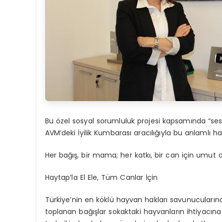
Bu
ö
zel
sosyal sorumluluk projesi kapsamında
“
ses
AVM
’
deki
İyilik Kumbarası
aracılığıyla bu anlamlı har
Her ba
ğış
, bir mama; her katkı, bir can için umut
Haytap
’
la El Ele, T
üm
Canlar İçin
Türkiye
’
nin
en k
ö
klü
hayvan hakları savunucularından
toplanan bağışlar sokaktaki hayvanların ihtiyacı
na