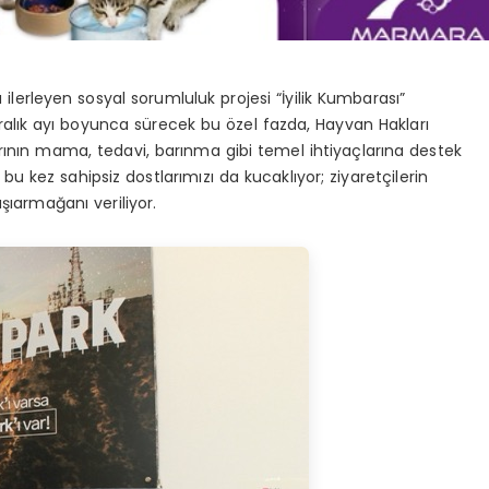
a ilerleyen sosyal sorumluluk projesi
“İyilik Kumbarası”
Aralık ayı boyunca sürecek bu
ö
zel
fazda,
Hayvan Hakları
arının mama, tedavi, barınma gibi temel ihtiyaçlarına destek
bu kez sahipsiz dostlarımızı da kucaklıyor; ziyaretçilerin
a
şı
armağanı veriliyor.