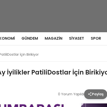
KONOMI
GÜNDEM
MAGAZIN
SIYASET
SPOR
tiliDostlar İçin Birikiyor
ilikler PatiliDostlar İçin Birikiy
0 Yorum Yapıldı
Paylaş