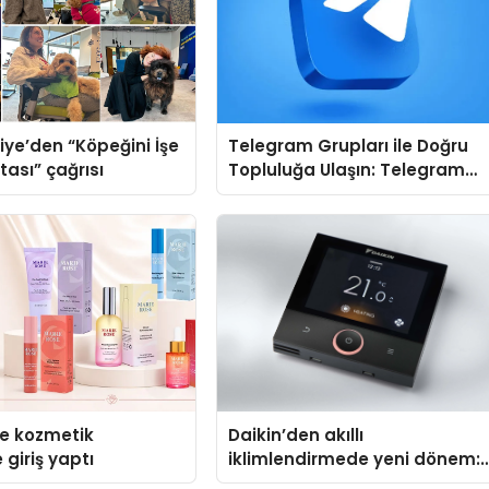
iye’den “Köpeğini İşe
Telegram Grupları ile Doğru
tası” çağrısı
Topluluğa Ulaşın: Telegram
Gruplarında Doğru Başlangıç
Noktası
se kozmetik
Daikin’den akıllı
 giriş yaptı
iklimlendirmede yeni dönem:
Madoka Plus Türkiye’de