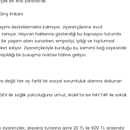
çek bir etki yaratacak.
Giri
ş İmkanı
şımı desteklemekle kalmıyor, ziyaretçilerine evcil
 tan
ıyor
. Hayvan haklarına g
ö
sterdiği
bu kapsayıcı tutumla
bir yaşam alanı sunarken; empatiyi, iyiliği ve toplumsal
reket ediyor. Ziyaretçileriyle kurduğu bu samimi bağ sayesinde
 yayıldığı bir buluşma noktası hâline geliyor.
nya değil; her ay farklı bir sosyal sorumluluk alanına dokunan
SEV ile sağlık yolculuğuna umut, Aralık
’
ta ise HAYTAP ile sokak
yaretçiler, alışveriş tutarına g
ö
re 20 TL ile 500 TL arasında