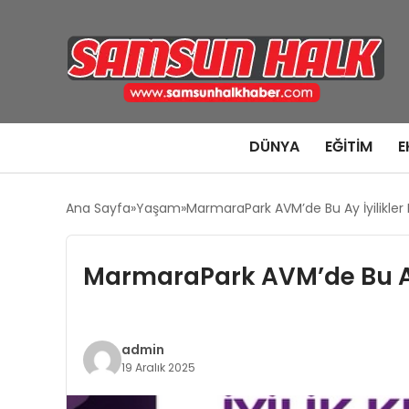
DÜNYA
EĞITIM
E
Ana Sayfa
Yaşam
MarmaraPark AVM’de Bu Ay İyilikler Pa
MarmaraPark AVM’de Bu Ay İy
admin
19 Aralık 2025