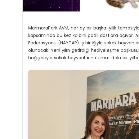
MarmaraPark
AVM, her ay bir başka iyilik temasıyl
kapsamında bu kez kalbini
patili
dostlara açıyor. 
Federasyonu (HAYTAP)
iş birliğiyle sokak hayvanl
olunacak. Yeni yılın getirdiği hediyeleş
me co
şkusu
bağışlarıyla sokak hayvanlarına umut dolu bir
yı
lb