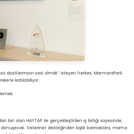
siz dostlarımızın sesi olmak” isteyen herkes,
MarmaraPark
ekete katılabiliyor.
 demek.
 biri olan HAYTAP ile gerçekleştirilen iş birliği sayesinde,
 d
ö
nüşecek
. Veteriner desteğinden kışlık barınaklara, mama