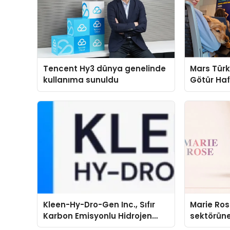
Tencent Hy3 dünya genelinde
Mars Türk
kullanıma sunuldu
Götür Haf
Kleen-Hy-Dro-Gen Inc., Sıfır
Marie Ro
Karbon Emisyonlu Hidrojen
sektörüne
Isıtma Teknolojisinde ISO ve