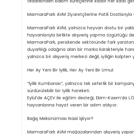
tedarikinden bakım süreçlerine kadar her katkı ger
MarmaraPark
AVM Ziyaretçilerine
Patili
Dostları
yla 
MarmaraPark
AVM, yalnızca hayvan dostu bir yakla
hayvanlarıyla birlikte alışveriş yapma
ö
zgürlüğü
de
MarmaraPark
, perakende
sekt
ö
ründe
fark yaratan 
duyarlılığı odağına alan bir marka karakteriyle ha
yalnızca bir alışveriş merkezi değil, iyiliğin kalpten
Her Ay Yeni Bir İyilik, Her Ay Yeni Bir Umut
“İyilik Kumbarası”, yalnızca tek seferlik bir kampa
sürdürülebilir bir iyilik hareketi.
Eylül
’
de A
ÇEV ile eğitim desteği, Ekim-Kasım
’
da L
Ö
hayvanlarına hayat veren bir adı
m at
ılıyor.
Bağış Mekanizması Nasıl İşliyor?
MarmaraPark
AVM mağazalarından alışveriş yapan zi