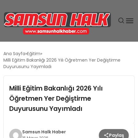
DÜNYA
Ana Sayfa
Eğitim
Milli Eğitim Bakanlığı 2026 Yılı Öğretmen Yer Değiştirme
EĞITIM
Duyurusunu Yayımladı
EKONOMI
Milli Eğitim Bakanlığı 2026 Yılı
Öğretmen Yer Değiştirme
GÜNDEM
Duyurusunu Yayımladı
MAGAZIN
SIYASET
Samsun Halk Haber
Paylaş
15 Mayıs 2026