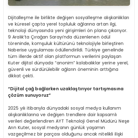
Dijitalleşme ile birlikte değişen sosyalleşme alışkanlıkları
ve küresel çapta yerel topluluk ağlarına artan ilgi,
teknoloji dünyasında yeni girişimleri ön plana çıkarıyor.
9 Aralık’ta Çırağan Sarayı’nda düzenlenen ödül
töreninde, komşuluk kültürünü teknolojiyle birleştiren
Naberise uygulaması ödüllendirildi. Türkiye genelinde
tüm illerde aktif olan platformun verilerini paylaşan
Kuter dijital dünyada “anonim” kalabalıklar yerine yerel,
güvenli ve sürdürülebilir ağların öneminin arttığına
dikkat çekti.
“Dijital çağ bağlarken uzaklaştırıyor tartış
mas
ına
ç
ö
züm sunuyoruz”
2025 yılı itibarıyla dünyadaki sosyal medya kullanım
alışkanlıklarına ve değişen trendlere dair kapsamlı
verileri değerlendiren AYT Teknoloji Genel Müdürü Neşe
Arın Kuter, sosyal medyanın günlük yaşamın
vazgeçilmez bir parçası olduğunu ancak nitelikli ilişki