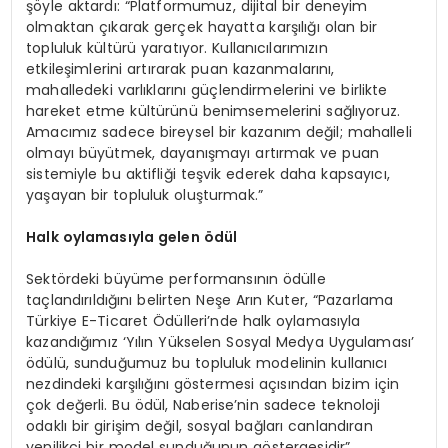
şöyle aktardı: “Platformumuz, dijital bir deneyim
olmaktan çıkarak gerçek hayatta karşılığı olan bir
topluluk kültürü yaratıyor. Kullanıcılarımızın
etkileşimlerini artırarak puan kazanmalarını,
mahalledeki varlıklarını güçlendirmelerini ve birlikte
hareket etme kültürünü benimsemelerini sağlıyoruz.
Amacımız sadece bireysel bir kazanım değil; mahalleli
olmayı büyütmek, dayanışmayı artırmak ve puan
sistemiyle bu aktifliği teşvik ederek daha kapsayıcı,
yaşayan bir topluluk oluşturmak.”
Halk oylamasıyla g
elen
ödül
Sektördeki büyüme performansının ödülle
taçlandırıldığını belirten Neşe Arın Kuter, “Pazarlama
Türkiye E-Ticaret Ödülleri’nde halk oylamasıyla
kazandığımız ‘Yılın Yükselen Sosyal Medya Uygulaması’
ödülü, sunduğumuz bu topluluk modelinin kullanıcı
nezdindeki karşılığını göstermesi açısından bizim için
çok değerli. Bu ödül, Naberise’nin sadece teknoloji
odaklı bir girişim değil, sosyal bağları canlandıran
yenilikçi bir model sunduğunun göstergesidir”