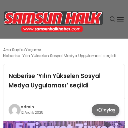
DÜNYA
Ana Sayfa
Yaşam
Naberise ‘Yılın Yükselen Sosyal Medya Uygulaması’ seçildi
EĞITIM
Naberise ‘Yılın Yükselen Sosyal
EKONOMI
Medya Uygulaması’ seçildi
GÜNDEM
MAGAZIN
admin
Paylaş
12 Aralık 2025
SIYASET