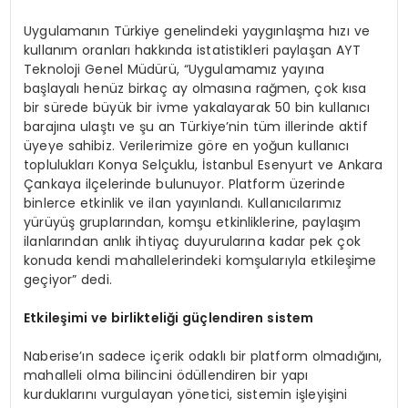
Uygulamanın Türkiye genelindeki yaygınlaşma hızı ve
kullanım oranları hakkında istatistikleri paylaşan AYT
Teknoloji Genel Müdürü, “Uygulamamız yayına
başlayalı henüz birkaç ay olmasına rağmen, çok kısa
bir sürede büyük bir ivme yakalayarak 50 bin kullanıcı
barajına ulaştı ve şu an Türkiye’nin tüm illerinde aktif
üyeye sahibiz. Verilerimize göre en yoğun kullanıcı
toplulukları Konya Selçuklu, İstanbul Esenyurt ve Ankara
Çankaya ilçelerinde bulunuyor. Platform üzerinde
binlerce etkinlik ve ilan yayınlandı. Kullanıcılarımız
yürüyüş gruplarından, komşu etkinliklerine, paylaşım
ilanlarından anlık ihtiyaç duyurularına kadar pek çok
konuda kendi mahallelerindeki komşularıyla etkileşime
geçiyor” dedi.
Etkileşimi ve birlikteliği güçlendiren s
istem
Naberise’ın sadece içerik odaklı bir platform olmadığını,
mahalleli olma bilincini ödüllendiren bir yapı
kurduklarını vurgulayan yönetici, sistemin işleyişini