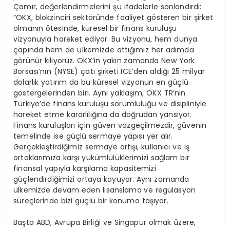
Çamır, değerlendirmelerini şu ifadelerle sonlandırdı:
“OKX, blokzinciri sektöründe faaliyet gösteren bir şirket
olmanın ötesinde, küresel bir finans kuruluşu
vizyonuyla hareket ediyor. Bu vizyonu, hem dünya
çapında hem de ülkemizde attığımız her adımda
görünür kılıyoruz. OKX’in yakın zamanda New York
Borsası’nın (NYSE) çatı şirketi ICE’den aldığı 25 milyar
dolarlık yatırım da bu küresel vizyonun en güçlü
göstergelerinden biri. Aynı yaklaşım, OKX TR’nin
Türkiye’de finans kuruluşu sorumluluğu ve disipliniyle
hareket etme kararlılığına da doğrudan yansıyor.
Finans kuruluşları için güven vazgeçilmezdir, güvenin
temelinde ise güçlü sermaye yapısı yer alır.
Gerçekleştirdiğimiz sermaye artışı, kullanıcı ve iş
ortaklarımıza karşı yükümlülüklerimizi sağlam bir
finansal yapıyla karşılama kapasitemizi
güçlendirdiğimizi ortaya koyuyor. Aynı zamanda
ülkemizde devam eden lisanslama ve regülasyon
süreçlerinde bizi güçlü bir konuma taşıyor.
Başta ABD, Avrupa Birliği ve Singapur olmak üzere,