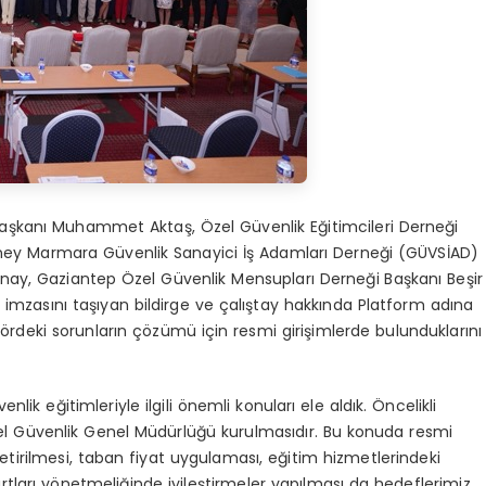
aşkanı Muhammet Aktaş, Özel Güvenlik Eğitimcileri Derneği
y Marmara Güvenlik Sanayici İş Adamları Derneği (GÜVSİAD)
nay, Gaziantep Özel Güvenlik Mensupları Derneği Başkanı Beşir
zasını taşıyan bildirge ve çalıştay hakkında Platform adına
eki sorunların çözümü için resmi girişimlerde bulunduklarını
nlik eğitimleriyle ilgili önemli konuları ele aldık. Öncelikli
Özel Güvenlik Genel Müdürlüğü kurulmasıdır. Bu konuda resmi
getirilmesi, taban fiyat uygulaması, eğitim hizmetlerindeki
rtları yönetmeliğinde iyileştirmeler yapılması da hedeflerimiz