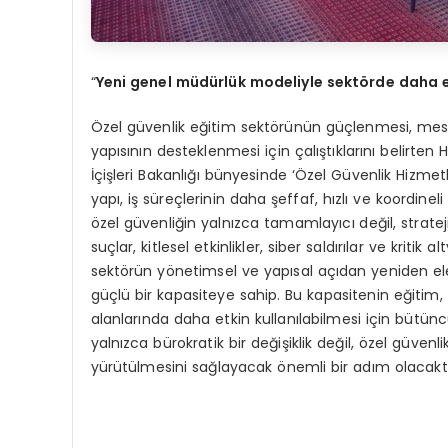
“
Yeni genel müdürlük modeliyle sekt
ö
rde daha e
Özel güvenlik eğitim sektörünün güçlenmesi, meslek
yapısının desteklenmesi için çalıştıklarını belir
İçişleri Bakanlığı bünyesinde ‘Özel Güvenlik Hizmet
yapı, iş süreçlerinin daha şeffaf, hızlı ve koordine
özel güvenliğin yalnızca tamamlayıcı değil, strateji
suçlar, kitlesel etkinlikler, siber saldırılar ve kriti
sektörün yönetimsel ve yapısal açıdan yeniden ele 
güçlü bir kapasiteye sahip. Bu kapasitenin eğitim, 
alanlarında daha etkin kullanılabilmesi için bütün
yalnızca bürokratik bir değişiklik değil, özel güven
yürütülmesini sağlayacak önemli bir adım olacaktı