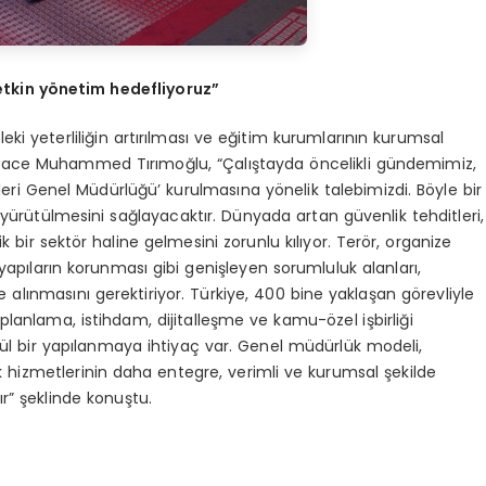
tkin y
ö
netim hedefliyoruz”
i yeterliliğin artırılması ve eğitim kurumlarının kurumsal
ten Hace Muhammed Tırımoğlu, “Çalıştayda öncelikli gündemimiz,
leri Genel Müdürlüğü’ kurulmasına yönelik talebimizdi. Böyle bir
li yürütülmesini sağlayacaktır. Dünyada artan güvenlik tehditleri,
k bir sektör haline gelmesini zorunlu kılıyor. Terör, organize
k altyapıların korunması gibi genişleyen sorumluluk alanları,
alınmasını gerektiriyor. Türkiye, 400 bine yaklaşan görevliyle
planlama, istihdam, dijitalleşme ve kamu-özel işbirliği
cül bir yapılanmaya ihtiyaç var. Genel müdürlük modeli,
lik hizmetlerinin daha entegre, verimli ve kurumsal şekilde
r” şeklinde konuştu.