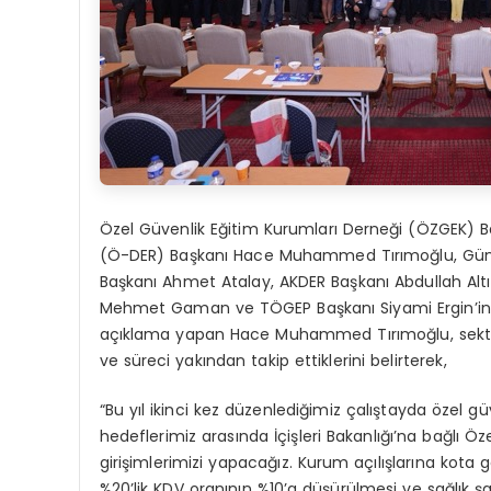
Özel Güvenlik Eğitim Kurumları Derneği (ÖZGEK) B
(Ö-DER) Başkanı Hace Muhammed Tırımoğlu, Güne
Başkanı Ahmet Atalay, AKDER Başkanı Abdullah Altı
Mehmet Gaman ve TÖGEP Başkanı Siyami Ergin’in im
açıklama yapan Hace Muhammed Tırımoğlu, sektörd
ve süreci yakından takip ettiklerini belirterek,
“Bu yıl ikinci kez düzenlediğimiz çalıştayda özel güve
hedeflerimiz arasında İçişleri Bakanlığı’na bağlı 
girişimlerimizi yapacağız. Kurum açılışlarına kota 
%20’lik KDV oranının %10’a düşürülmesi ve sağlık şa