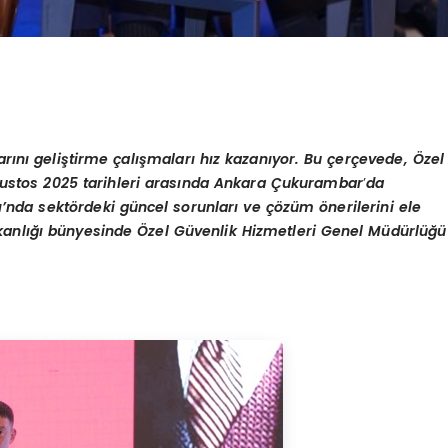
arını
geli
ştirme çalışmaları hız kazanıyor. Bu çerç
evede,
Özel
Ağustos 2025 tarihleri arasında Ankara Çukurambar
’
da
ı’nda sekt
ö
rdeki gü
ncel so
runları
ve
çözüm
ö
nerilerini ele
 Bakanlığı bünyesinde Özel Güvenlik Hizmetleri Genel Müdürlüğü