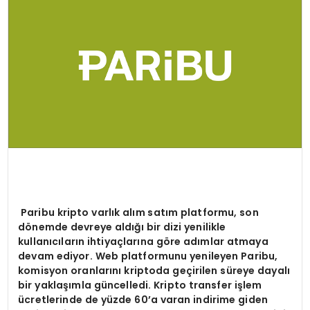
SPOR
TEKNOLOJI
YAŞAM
Paribu kripto varlık alım satım platformu, son
d
ö
nemde devreye aldığı bir dizi yenilikle
kullanıcıların ihtiyaçlarına g
ö
re ad
ımlar atmaya
devam ediyor. Web platformunu yenileyen Paribu,
komisyon oranlarını kriptoda geçirilen süreye dayalı
bir yaklaşımla güncelledi. Kripto transfer işlem
ücretlerinde de yüzde 60
’
a varan indirime giden