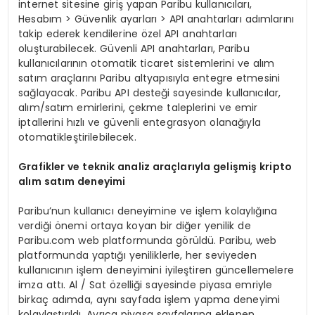
internet sitesine giriş yapan Paribu kullanıcıları,
Hesabım > Güvenlik ayarları > API anahtarları adımlarını
takip ederek kendilerine özel API anahtarları
oluşturabilecek. Güvenli API anahtarları, Paribu
kullanıcılarının otomatik ticaret sistemlerini ve alım
satım araçlarını Paribu altyapısıyla entegre etmesini
sağlayacak. Paribu API desteği sayesinde kullanıcılar,
alım/satım emirlerini, çekme taleplerini ve emir
iptallerini hızlı ve güvenli entegrasyon olanağıyla
otomatikleştirilebilecek.
Grafikler ve teknik analiz araçlarıyla gelişmiş
kripto
al
ım satım deneyimi
Paribu’nun kullanıcı deneyimine ve işlem kolaylığına
verdiği önemi ortaya koyan bir diğer yenilik de
Paribu.com web platformunda görüldü. Paribu, web
platformunda yaptığı yeniliklerle, her seviyeden
kullanıcının işlem deneyimini iyileştiren güncellemelere
imza attı. Al / Sat özelliği sayesinde piyasa emriyle
birkaç adımda, aynı sayfada işlem yapma deneyimi
kolaylaştırıldı. Ayrıca piyasa sayfalarına eklenen