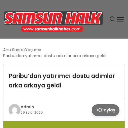
DÜNYA
Ana Sayfa
Yaşam
Paribu’dan yatırımcı dostu adımlar arka arkaya geldi
EĞITIM
Paribu’dan yatırımcı dostu adımlar
EKONOMI
arka arkaya geldi
GÜNDEM
MAGAZIN
admin
Paylaş
29 Eylül 2025
SIYASET