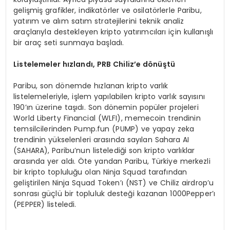
gelişmiş grafikler, indikatörler ve osilatörlerle Paribu,
yatırım ve alım satım stratejilerini teknik analiz
araçlarıyla destekleyen kripto yatırımcıları için kullanışlı
bir araç seti sunmaya başladı.
Listelemeler hızlandı
, PRB Chiliz
’
e d
ö
nüştü
Paribu, son dönemde hızlanan kripto varlık
listelemeleriyle, işlem yapılabilen kripto varlık sayısını
190’ın üzerine taşıdı. Son dönemin popüler projeleri
World Liberty Financial (WLFI), memecoin trendinin
temsilcilerinden Pump.fun (PUMP) ve yapay zeka
trendinin yükselenleri arasında sayılan Sahara AI
(SAHARA), Paribu’nun listelediği son kripto varlıklar
arasında yer aldı. Öte yandan Paribu, Türkiye merkezli
bir kripto topluluğu olan Ninja Squad tarafından
geliştirilen Ninja Squad Token’ı (NST) ve Chiliz airdrop’u
sonrası güçlü bir topluluk desteği kazanan 1000Pepper’ı
(PEPPER) listeledi.