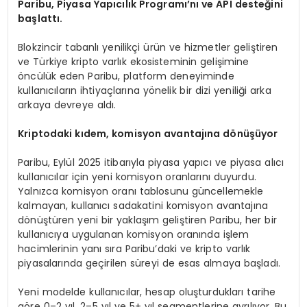
Paribu, Piyasa Yapıcılık Programı’nı
ve API deste
ğini
başlattı.
Blokzincir tabanlı yenilikçi ürün ve hizmetler geliştiren
ve Türkiye kripto varlık ekosisteminin gelişimine
öncülük eden Paribu, platform deneyiminde
kullanıcıların ihtiyaçlarına yönelik bir dizi yeniliği arka
arkaya devreye aldı.
Kriptodaki kıdem, komisyon avantajı
na d
ö
nüşüyor
Paribu, Eylül 2025 itibarıyla piyasa yapıcı ve piyasa alıcı
kullanıcılar için yeni komisyon oranlarını duyurdu.
Yalnızca komisyon oranı tablosunu güncellemekle
kalmayan, kullanıcı sadakatini komisyon avantajına
dönüştüren yeni bir yaklaşım geliştiren Paribu, her bir
kullanıcıya uygulanan komisyon oranında işlem
hacimlerinin yanı sıra Paribu’daki ve kripto varlık
piyasalarında geçirilen süreyi de esas almaya başladı.
Yeni modelde kullanıcılar, hesap oluşturdukları tarihe
göre 0–2 yıl, 2–5 yıl ve 5+ yıl segmentlerine ayrılıyor. Bu