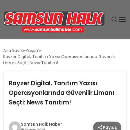
DÜNYA
Ana Sayfa
Yaşam
Rayzer Digital, Tanıtım Yazısı Operasyonlarında Güvenilir
EĞITIM
Limanı Seçti: News Tanıtım!
EKONOMI
Rayzer Digital, Tanıtım Yazısı
Operasyonlarında Güvenilir Limanı
GÜNDEM
Seçti: News Tanıtım!
MAGAZIN
SIYASET
Samsun Halk Haber
Paylaş
15 Mayıs 2026