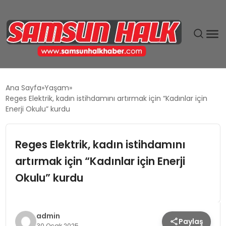
DÜNYA
Ana Sayfa
Yaşam
Reges Elektrik, kadın istihdamını artırmak için “Kadınlar için
EĞITIM
Enerji Okulu” kurdu
EKONOMI
Reges Elektrik, kadın istihdamını
artırmak için “Kadınlar için Enerji
GÜNDEM
Okulu” kurdu
MAGAZIN
SIYASET
admin
Paylaş
30 Ocak 2025