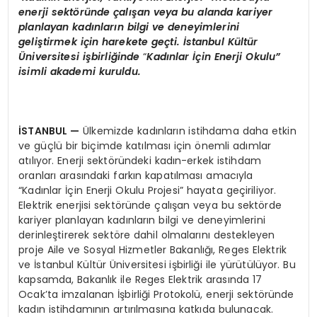
enerji sekt
ö
ründe çalışan veya bu alanda kariyer
planlayan kadınların bilgi ve deneyimlerini
geliştirmek için harekete geç
ti.
İstanbul Kültür
Ü
niversitesi işbirliğinde
“
Kadınlar İçin Enerji Okulu”
isimli akademi kuruldu.
İSTANBUL
—
Ülkemizde kadınların istihdama daha etkin
ve güçlü bir biçimde katılması için önemli adımlar
atılıyor. Enerji sektöründeki kadın-erkek istihdam
oranları arasındaki farkın kapatılması amacıyla
“Kadınlar İçin Enerji Okulu Projesi” hayata geçiriliyor.
Elektrik enerjisi sektöründe çalışan veya bu sektörde
kariyer planlayan kadınların bilgi ve deneyimlerini
derinleştirerek sektöre dahil olmalarını destekleyen
proje Aile ve Sosyal Hizmetler Bakanlığı, Reges Elektrik
ve İstanbul Kültür Üniversitesi işbirliği ile yürütülüyor. Bu
kapsamda, Bakanlık ile Reges Elektrik arasında 17
Ocak’ta imzalanan İşbirliği Protokolü, enerji sektöründe
kadın istihdamının artırılmasına katkıda bulunacak.