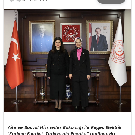
SPOR
TEKNOLOJI
YAŞAM
Aile ve Sosyal Hizmetler Bakanlığı
ile Reges Elektrik
“
Kadının Enerjisi, Türkiye
’
nin Enerjisi” mottosuyla