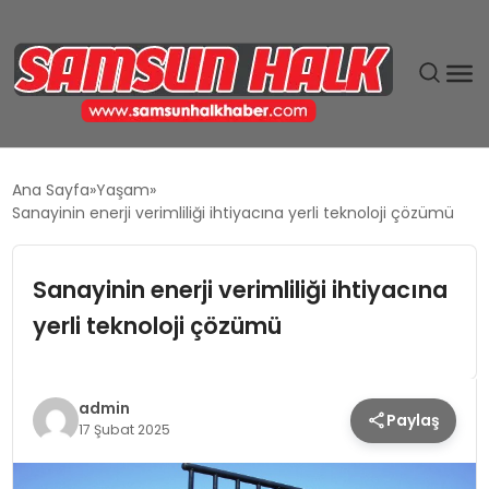
DÜNYA
Ana Sayfa
Yaşam
Sanayinin enerji verimliliği ihtiyacına yerli teknoloji çözümü
EĞITIM
Sanayinin enerji verimliliği ihtiyacına
EKONOMI
yerli teknoloji çözümü
GÜNDEM
MAGAZIN
admin
Paylaş
17 Şubat 2025
SIYASET