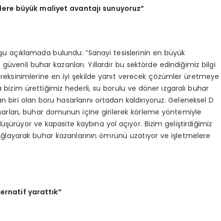
lere büyük maliyet avantajı sunuyoruz”
şu açıklamada bulundu: “Sanayi tesislerinin en büyük
 güvenli buhar kazanları. Yıllardır bu sektörde edindiğimiz bilgi
ereksinimlerine en iyi şekilde yanıt verecek çözümler üretmeye
a bizim ürettiğimiz hederli, su borulu ve döner ızgaralı buhar
n biri olan boru hasarlarını ortadan kaldırıyoruz. Geleneksel D
arları, buhar domunun içine girilerek körleme yöntemiyle
üşürüyor ve kapasite kaybına yol açıyor. Bizim geliştirdiğimiz
sağlayarak buhar kazanlarının ömrünü uzatıyor ve işletmelere
ternatif yarattık”