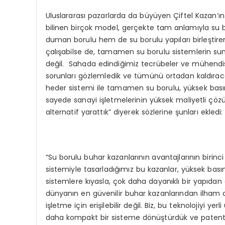
Uluslararası pazarlarda da büyüyen Çiftel Kazan’ı
bilinen birçok model, gerçekte tam anlamıyla su bo
duman borulu hem de su borulu yapıları birleştiren 
çalışabilse de, tamamen su borulu sistemlerin sun
değil. Sahada edindiğimiz tecrübeler ve mühendi
sorunları gözlemledik ve tümünü ortadan kaldırac
heder sistemi ile tamamen su borulu, yüksek basın
sayede sanayi işletmelerinin yüksek maliyetli çöz
alternatif yarattık” diyerek sözlerine şunları ekledi:
“Su borulu buhar kazanlarının avantajlarının birin
sistemiyle tasarladığımız bu kazanlar, yüksek bası
sistemlere kıyasla, çok daha dayanıklı bir yapıdan 
dünyanın en güvenilir buhar kazanlarından ilham a
işletme için erişilebilir değil. Biz, bu teknolojiyi y
daha kompakt bir sisteme dönüştürdük ve patentin