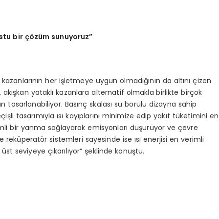
ostu bir çözüm sunuyoruz”
 kazanlarının her işletmeye uygun olmadığının da altını çizen
 akışkan yataklı kazanlara alternatif olmakla birlikte birçok
 tasarlanabiliyor. Basınç skalası su borulu dizayna sahip
işli tasarımıyla ısı kayıplarını minimize edip yakıt tüketimini en
erimli bir yanma sağlayarak emisyonları düşürüyor ve çevre
eküperatör sistemleri sayesinde ise ısı enerjisi en verimli
üst seviyeye çıkarılıyor” şeklinde konuştu.