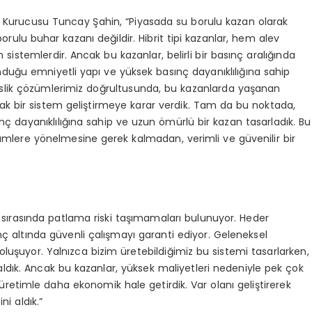
n Kurucusu Tuncay Şahin, “Piyasada su borulu kazan olarak
rulu buhar kazanı değildir. Hibrit tipi kazanlar, hem alev
sistemlerdir. Ancak bu kazanlar, belirli bir basınç aralığında
duğu emniyetli yapı ve yüksek basınç dayanıklılığına sahip
slik çözümlerimiz doğrultusunda, bu kazanlarda yaşanan
ak bir sistem geliştirmeye karar verdik. Tam da bu noktada,
ç dayanıklılığına sahip ve uzun ömürlü bir kazan tasarladık. Bu
ümlere yönelmesine gerek kalmadan, verimli ve güvenilir bir
ci sırasında patlama riski taşımamaları bulunuyor. Heder
nç altında güvenli çalışmayı garanti ediyor. Geleneksel
oluşuyor. Yalnızca bizim üretebildiğimiz bu sistemi tasarlarken,
ldık. Ancak bu kazanlar, yüksek maliyetleri nedeniyle pek çok
erli üretimle daha ekonomik hale getirdik. Var olanı geliştirerek
i aldık.”