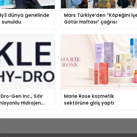
Hy3 dünya genelinde
Mars Türkiye’den “Köpeğini İş
a sunuldu
Götür Haftası” çağrısı
Dro-Gen Inc., Sıfır
Marie Rose kozmetik
isyonlu Hidrojen
sektörüne giriş yaptı
knolojisinde ISO ve
nleyici Onaylarını