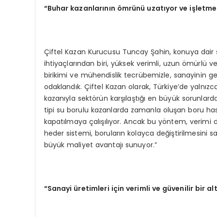
“Buhar kazanlarının ömrünü uzatıyor ve işletme
Çiftel Kazan Kurucusu Tuncay Şahin, konuya dair 
ihtiyaçlarından biri, yüksek verimli, uzun ömürlü ve
birikimi ve mühendislik tecrübemizle, sanayinin g
odaklandık. Çiftel Kazan olarak, Türkiye’de yalnızc
kazanıyla sektörün karşılaştığı en büyük sorunlarda
tipi su borulu kazanlarda zamanla oluşan boru has
kapatılmaya çalışılıyor. Ancak bu yöntem, verimi d
heder sistemi, boruların kolayca değiştirilmesini 
büyük maliyet avantajı sunuyor.”
“Sanayi üretimleri için verimli ve güvenilir bir al