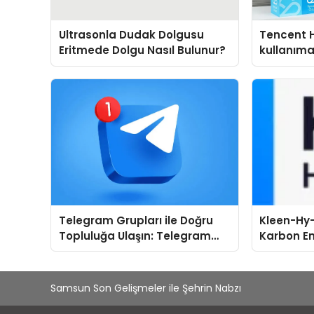
Ultrasonla Dudak Dolgusu
Tencent 
Eritmede Dolgu Nasıl Bulunur?
kullanım
Telegram Grupları ile Doğru
Kleen-Hy-
Topluluğa Ulaşın: Telegram
Karbon Em
Gruplarında Doğru Başlangıç
Isıtma Te
Noktası
TSSA Düze
Aldı
Samsun Son Gelişmeler ile Şehrin Nabzı