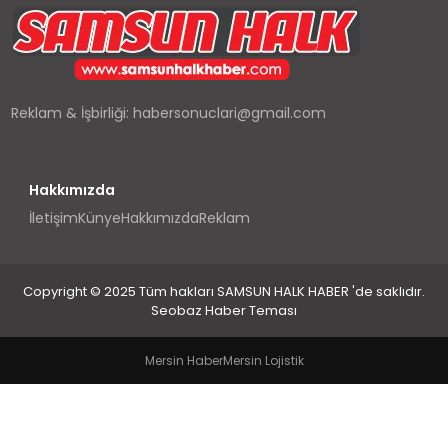
SPOR
TEKNOLOJI
Reklam & İşbirliği:
habersonuclari@gmail.com
YAŞAM
Hakkımızda
İletişim
Künye
Hakkımızda
Reklam
Copyright © 2025 Tüm hakları SAMSUN HALK HABER 'de saklıdır.
Seobaz Haber Teması
Mersin Haber
Mersin Lojistik